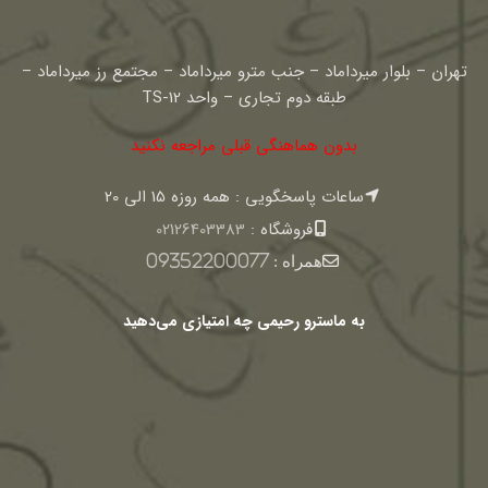
تهران – بلوار میرداماد – جنب مترو میرداماد – مجتمع رز میرداماد –
طبقه دوم تجاری – واحد TS-12
بدون هماهنگی قبلی مراجعه نکنید
ساعات پاسخگویی : همه روزه 15 الی 20
فروشگاه :
02126403383
همراه :
09352200077
به ماسترو رحیمی چه امتیازی می‌دهید