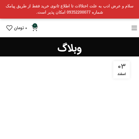
سلام و عرض ادب به علت اختلالات تا اطلاع ثانوی خرید فقط از طریق پیامک
شماره 09352200077 امکان پذیر است.
0
0
تومان
وبلاگ
03
اسفند