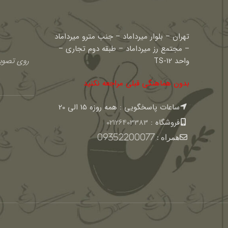
تهران – بلوار میرداماد – جنب مترو میرداماد
– مجتمع رز میرداماد – طبقه دوم تجاری –
واحد TS-12
روی تصویر
بدون هماهنگی قبلی مراجعه نکنید
ساعات پاسخگویی : همه روزه 15 الی 20
فروشگاه :
02126403383
همراه :
09352200077