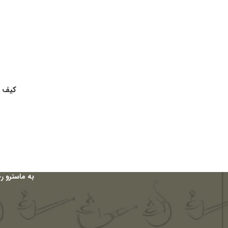
کیف آ
به ماسترو ر