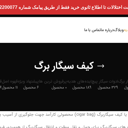
ت تا اطلاع ثانوی خرید فقط از طریق پیامک شماره 09352200077 امکان پذیر است.
یه
وبلاگ
درباره ما
تماس با ما
کیف سیگار برگ
ر برگ
ادوات سیگار پیچ
ایده‌های هدیه
پرفروش ترین ها
پیشنهاد ویژه
قهوه اصل
ق
329 محصول
189 محصول
0 محصول
6 محصول
11 محصول
886
) محصولی کارآمد جهت جلوگیری از آسیب به سیگاربرگ طراحی شده است .
 های سیگاربرگ برای حمل و نقل موقت و انتقال سیگاربرگ از هومیدور فر