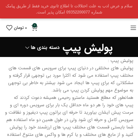
سلام و عرض ادب به علت اختلالات تا اطلاع ثانوی خرید فقط از طریق پیامک
شماره 09352200077 امکان پذیر است.
0
0
تومان
پولیش پیپ
دسته بندی ها
پولیش پیپ :
پولیش های مختلفی در دنیای پیپ برای سرویس های قسمت های
مختلف پیپ استفاده می شود که اکثرا مورد بی توجهی قرار گرفته و
مشکلاتی که برای پیپ ها ایجاد می شود بیشتر به خاطر بی توجهی
به موضوع مهم پولیش کردن پیپ می باشد.
همانطور که مطلع هستید ماسترو رحیمی همیشه دعوت کردند که
پیپ های خود را هر دو ماه حداقل یک بار برای سرویس دوره ای و
مرمت پیش ایشان بیاورید تا حرفه ای براتون پیپ دیفیوز و نظافت و
سرویس کامل و حرفه ای شود ولی در طول همین دو ماه استفاده هم
شما بایستی قسمت های مختلف پیپ های ارزشمند خود را پولیش
کنید و از مایع های مختلف و یا کرم ها و واکس های متنوع استفاده