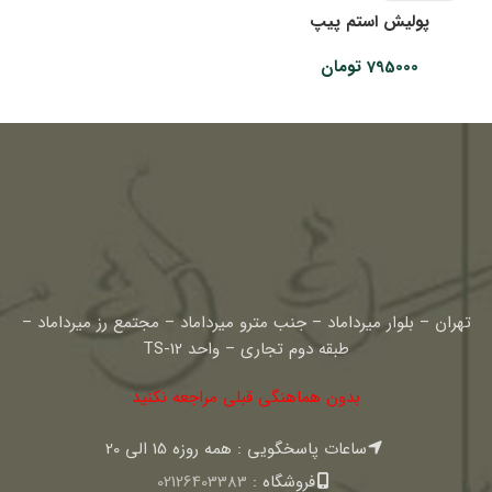
پولیش استم پیپ
795000
تومان
تهران – بلوار میرداماد – جنب مترو میرداماد – مجتمع رز میرداماد –
طبقه دوم تجاری – واحد TS-12
بدون هماهنگی قبلی مراجعه نکنید
ساعات پاسخگویی : همه روزه 15 الی 20
فروشگاه :
02126403383