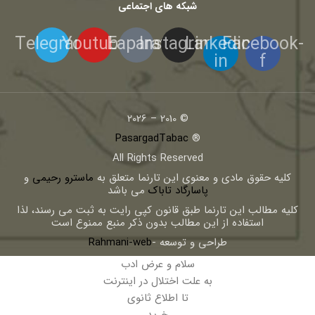
شبکه های اجتماعی
Telegram
Youtube
Eaparat
Instagram
Linkedin-
Facebook-
in
f
© 2010 – 2026
PasargadTabac
®
All Rights Reserved
كليه حقوق مادی و معنوی اين تارنما متعلق به
ماسترو رحیمی
و
پاسارگاد تاباک
می باشد
کلیه مطالب این تارنما طبق قانون کپی رایت به ثبت می رسند، لذا
استفاده از این مطالب بدون ذکر منبع ممنوع است
طراحی و توسعه -
Rahmani-web
سلام و عرض ادب
به علت اختلال در اینترنت
تا اطلاع ثانوی