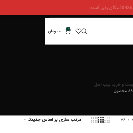
0
0
تومان
یمت و خرید پیپ اصل
 محصول
36