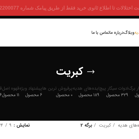
ت تا اطلاع ثانوی خرید فقط از طریق پیامک شماره 09352200077 امکان پذیر است.
یه
وبلاگ
درباره ما
تماس با ما
کبریت
ر برگ
ادوات سیگار پیچ
ایده‌های هدیه
پرفروش ترین ها
پیشنهاد ویژه
قهوه اصل
ق
329 محصول
189 محصول
0 محصول
6 محصول
11 محصول
886
ه‌های هدیه
کبریت
برگه 2
نمایش
9
24