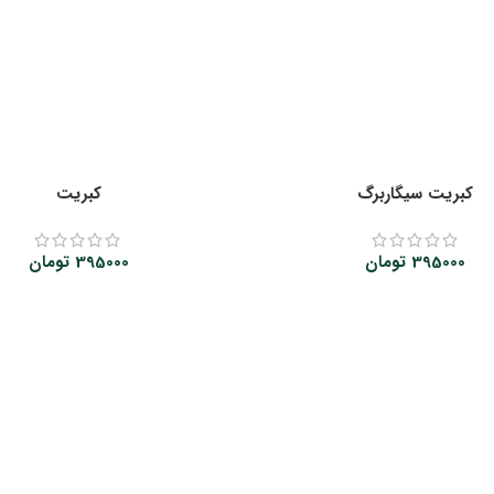
کبریت سیگاربرگ
کبریت
395000
تومان
395000
تومان