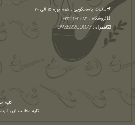
ساعات پاسخگویی : همه روزه 15 الی 20
فروشگاه :
02126403383
همراه :
09352200077
كليه ح
کلیه مطالب این تارنم