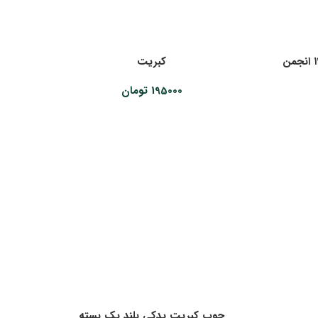
کبریت از سری کبریت های ۱۴۰۰ انجمن
کبریت
195000
تومان
چوب کبریت یدکی بلند یک بسته