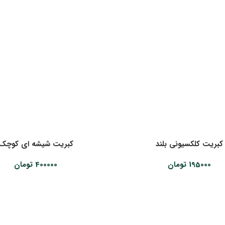
کبریت کلکسیونی بلند
کبریت شیشه ای کوچک
195000
تومان
400000
تومان