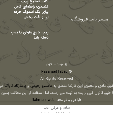
آداب صحیح پیپ
کشیدن؛ راهنمای کامل
برای یک اسموک حرفه
ای و لذت بخش
مسیر یابی فروشگاه
پیپ چرچ واردن یا پیپ
دسته بلند
© 2010 – 2026
PasargadTabac
®
All Rights Reserved
قوق مادی و معنوی اين تارنما متعلق به
ماسترو رحیمی
و
پاسارگاد تاباک
می 
ا طبق قانون کپی رایت به ثبت می رسند، لذا استفاده از این مطالب بدون
طراحی و توسعه -
Rahmani-web
سلام و عرض ادب