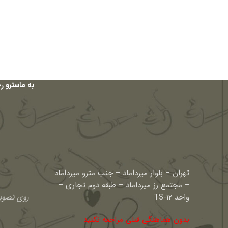
به ماسترو ر
تهران – بلوار میرداماد – جنب مترو میرداماد
– مجتمع رز میرداماد – طبقه دوم تجاری –
واحد TS-12
روی تصویر
بدون هماهنگی قبلی مراجعه نکنید