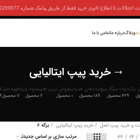
ت تا اطلاع ثانوی خرید فقط از طریق پیامک شماره 09352200077 امکان پذیر است.
یه
وبلاگ
درباره ما
تماس با ما
خرید پیپ ایتالیایی
ر برگ
ادوات سیگار پیچ
ایده‌های هدیه
پرفروش ترین ها
پیشنهاد ویژه
قهوه اصل
ق
329 محصول
189 محصول
0 محصول
6 محصول
11 محصول
886
ت و خرید پیپ اصل
خرید پیپ ایتالیایی
برگه 6
36
24