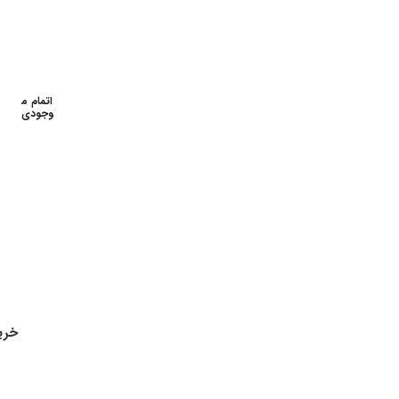
اتمام م
وجودی
خری