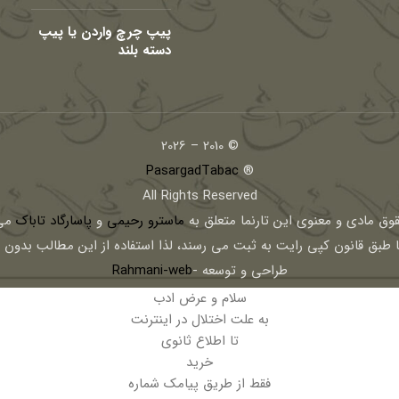
پیپ چرچ واردن یا پیپ
دسته بلند
© 2010 – 2026
PasargadTabac
®
All Rights Reserved
قوق مادی و معنوی اين تارنما متعلق به
ماسترو رحیمی
و
پاسارگاد تاباک
می 
ا طبق قانون کپی رایت به ثبت می رسند، لذا استفاده از این مطالب بدون
طراحی و توسعه -
Rahmani-web
سلام و عرض ادب
به علت اختلال در اینترنت
تا اطلاع ثانوی
خرید
فقط از طریق پیامک شماره