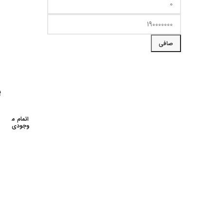
حداقل
حداكثر
قیمت
قيمت
صافی
پ
اتمام م
وجودی