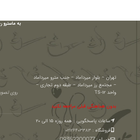
به ماسترو ر
تهران – بلوار میرداماد – جنب مترو میرداماد
– مجتمع رز میرداماد – طبقه دوم تجاری –
واحد TS-12
روی تصویر
بدون هماهنگی قبلی مراجعه نکنید
ساعات پاسخگویی : همه روزه 15 الی 20
فروشگاه :
02126403383
همراه :
09352200077