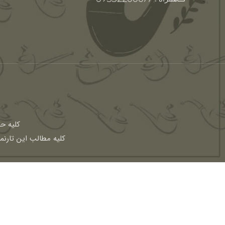
كليه ح
کلیه مطالب این تارنم