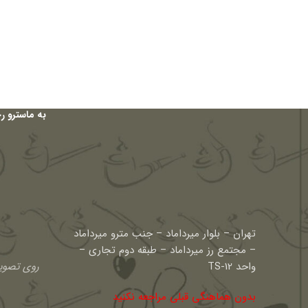
به ماسترو ر
تهران – بلوار میرداماد – جنب مترو میرداماد
– مجتمع رز میرداماد – طبقه دوم تجاری –
واحد TS-12
روی تصویر
بدون هماهنگی قبلی مراجعه نکنید