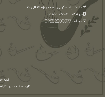
ساعات پاسخگویی : همه روزه 15 الی 20
فروشگاه :
02126403383
همراه :
09352200077
كليه ح
کلیه مطالب این تارنم