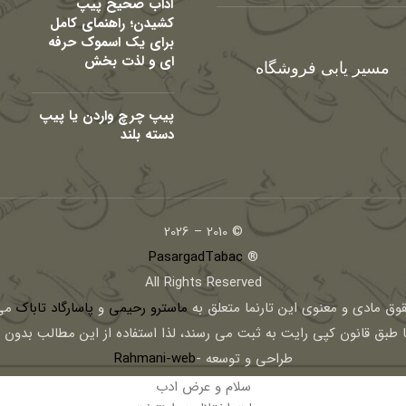
آداب صحیح پیپ
کشیدن؛ راهنمای کامل
برای یک اسموک حرفه
ای و لذت بخش
مسیر یابی فروشگاه
پیپ چرچ واردن یا پیپ
دسته بلند
© 2010 – 2026
PasargadTabac
®
All Rights Reserved
قوق مادی و معنوی اين تارنما متعلق به
ماسترو رحیمی
و
پاسارگاد تاباک
می 
ا طبق قانون کپی رایت به ثبت می رسند، لذا استفاده از این مطالب بدون
طراحی و توسعه -
Rahmani-web
سلام و عرض ادب