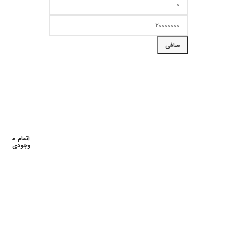
حداقل
حداكثر
قیمت
قيمت
صافی
اتمام م
وجودی