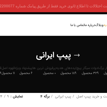
ت تا اطلاع ثانوی خرید فقط از طریق پیامک شماره 09352200077 امکان پذیر است.
یه
وبلاگ
درباره ما
تماس با ما
پیپ ایرانی
ر برگ
ادوات سیگار پیچ
ایده‌های هدیه
پرفروش ترین ها
پیشنهاد ویژه
قهوه اصل
ق
329 محصول
189 محصول
0 محصول
6 محصول
11 محصول
886
ت و خرید پیپ اصل
پیپ ایرانی
برگه 4
نمایش
9
24