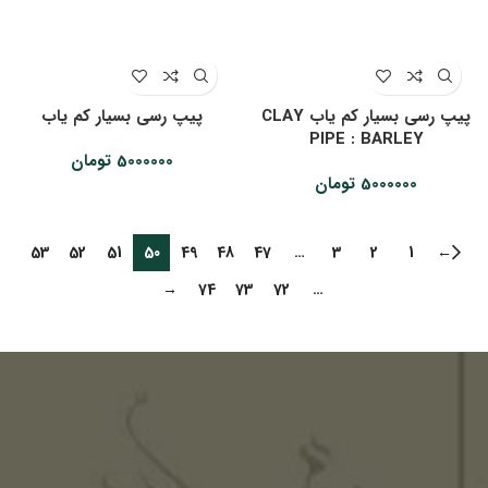
پیپ رسی بسیار کم یاب CLAY
پیپ رسی بسیار کم یاب
PIPE : BARLEY
5000000
تومان
5000000
تومان
53
52
51
50
49
48
47
…
3
2
1
←
→
74
73
72
…