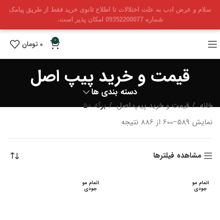
سلام و عرض ادب به علت اختلالات تا اطلاع ثانوی خرید فقط از طریق پیامک
شماره 09352200077 امکان پذیر است.
0
0
تومان
قیمت و خرید پیپ اصل
دسته بندی ها
خانه
قیمت و خرید پیپ اصل
برگه 50
Sorted
نمایش 589–600 از 886 نتیجه
by
latest
مشاهده فیلترها
اتمام مو
اتمام مو
جودی
جودی