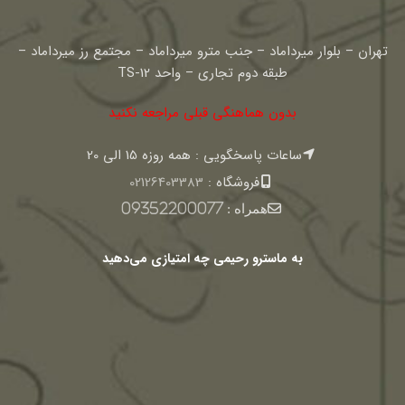
تهران – بلوار میرداماد – جنب مترو میرداماد – مجتمع رز میرداماد –
طبقه دوم تجاری – واحد TS-12
بدون هماهنگی قبلی مراجعه نکنید
ساعات پاسخگویی : همه روزه 15 الی 20
فروشگاه :
02126403383
همراه :
09352200077
به ماسترو رحیمی چه امتیازی می‌دهید