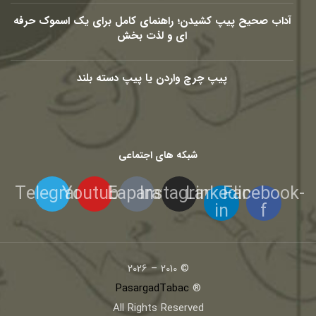
آداب صحیح پیپ کشیدن؛ راهنمای کامل برای یک اسموک حرفه
ای و لذت بخش
پیپ چرچ واردن یا پیپ دسته بلند
شبکه های اجتماعی
Telegram
Youtube
Eaparat
Instagram
Linkedin-
Facebook-
in
f
© 2010 – 2026
PasargadTabac
®
All Rights Reserved