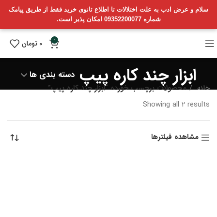
سلام و عرض ادب به علت اختلالات تا اطلاع ثانوی خرید فقط از طریق پیامک
شماره 09352200077 امکان پذیر است.
0
0
تومان
ابزار چند کاره پیپ
دسته بندی ها
خانه
محصولات برچسب خورده “ابزار چند کاره پیپ”
Sorted
Showing all 2 results
by
latest
مشاهده فیلترها