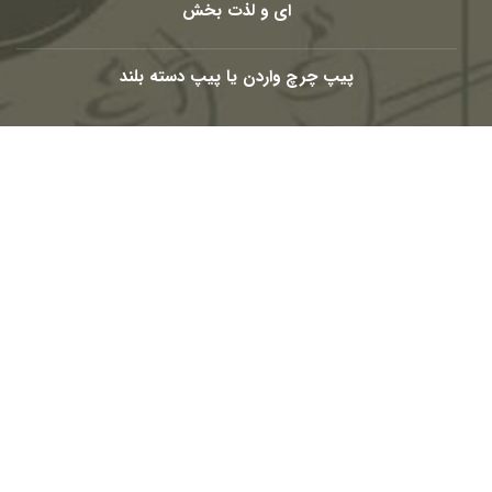
ای و لذت بخش
پیپ چرچ واردن یا پیپ دسته بلند
شبکه های اجتماعی
Telegram
Youtube
Eaparat
Instagram
Linkedin-
Facebook-
in
f
© 2010 – 2026
PasargadTabac
®
All Rights Reserved
كليه حقوق مادی و معنوی اين تارنما متعلق به
ماسترو رحیمی
و
پاسارگاد تاباک
می باشد