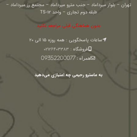
تهران – بلوار میرداماد – جنب مترو میرداماد – مجتمع رز میرداماد –
طبقه دوم تجاری – واحد TS-12
بدون هماهنگی قبلی مراجعه نکنید
ساعات پاسخگویی : همه روزه 15 الی 20
فروشگاه :
02126403383
همراه :
09352200077
به ماسترو رحیمی چه امتیازی می‌دهید