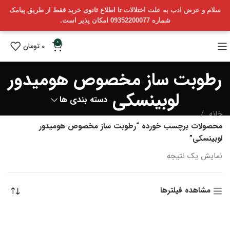
سلام و عرض ادب به علت اختلالات تا اطلاع ثانوی خرید فقط از طریق پیامک
شماره 09352200077 امکان پذیر است.
0
0
تومان
رطوبت ساز مخصوص هومیدور
لوبینسکی
دسته بندی ها
خانه
محصولات برچسب خورده “رطوبت ساز مخصوص هومیدور
لوبینسکی”
نمایش یک نتیجه
مشاهده فیلترها