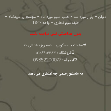
تهران – بلوار میرداماد – جنب مترو میرداماد – مجتمع رز میرداماد –
طبقه دوم تجاری – واحد TS-12
بدون هماهنگی قبلی مراجعه نکنید
ساعات پاسخگویی : همه روزه 15 الی 20
فروشگاه :
02126403383
همراه :
09352200077
به ماسترو رحیمی چه امتیازی می‌دهید