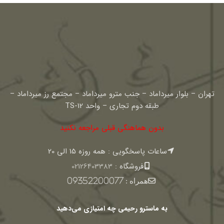
تهران – بلوار میرداماد – جنب مترو میرداماد – مجتمع رز میرداماد –
طبقه دوم تجاری – واحد TS-12
بدون هماهنگی قبلی مراجعه نکنید
ساعات پاسخگویی : همه روزه 15 الی 20
فروشگاه :
02126403383
همراه :
09352200077
به ماسترو رحیمی چه امتیازی می‌دهید