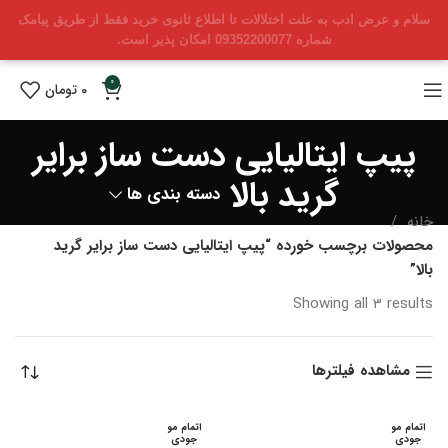
سلام و عرض ادب به علت اختلالات تا اطلاع ثانوی خرید فقط از طریق پیامک
شماره 09352200077 امکان پذیر است.
0
0
تومان
پیپ ایتالیایی دست ساز برایر
گرید بالا
دسته بندی ها
خانه
محصولات برچسب خورده “پیپ ایتالیایی دست ساز برایر گرید
بالا”
Sorted
Showing all 3 results
by
latest
مشاهده فیلترها
اتمام مو
اتمام مو
جودی
جودی