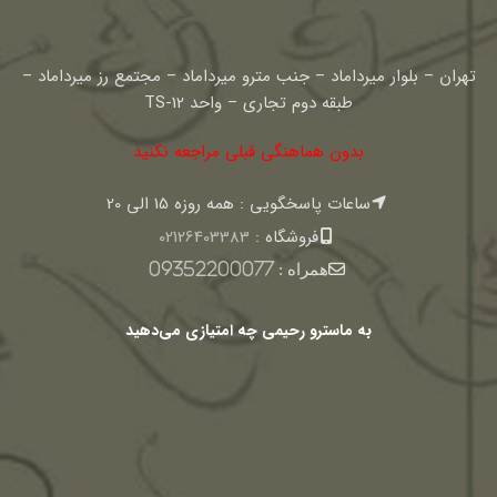
تهران – بلوار میرداماد – جنب مترو میرداماد – مجتمع رز میرداماد –
طبقه دوم تجاری – واحد TS-12
بدون هماهنگی قبلی مراجعه نکنید
ساعات پاسخگویی : همه روزه 15 الی 20
فروشگاه :
02126403383
همراه :
09352200077
به ماسترو رحیمی چه امتیازی می‌دهید