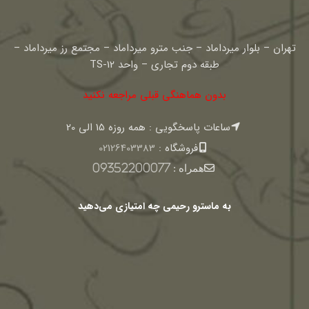
تهران – بلوار میرداماد – جنب مترو میرداماد – مجتمع رز میرداماد –
طبقه دوم تجاری – واحد TS-12
بدون هماهنگی قبلی مراجعه نکنید
ساعات پاسخگویی : همه روزه 15 الی 20
فروشگاه :
02126403383
همراه :
09352200077
به ماسترو رحیمی چه امتیازی می‌دهید