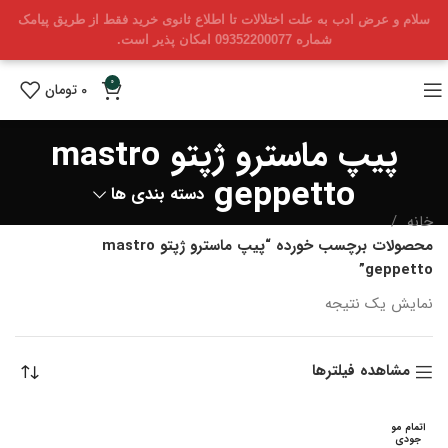
سلام و عرض ادب به علت اختلالات تا اطلاع ثانوی خرید فقط از طریق پیامک
شماره 09352200077 امکان پذیر است.
0
0
تومان
پیپ ماسترو ژپتو mastro
geppetto
دسته بندی ها
خانه
محصولات برچسب خورده “پیپ ماسترو ژپتو mastro
geppetto”
نمایش یک نتیجه
مشاهده فیلترها
اتمام مو
جودی