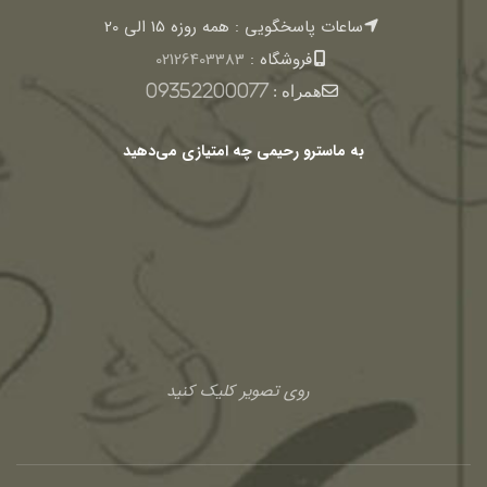
ساعات پاسخگویی : همه روزه 15 الی 20
فروشگاه :
02126403383
همراه :
09352200077
به ماسترو رحیمی چه امتیازی می‌دهید
روی تصویر کلیک کنید