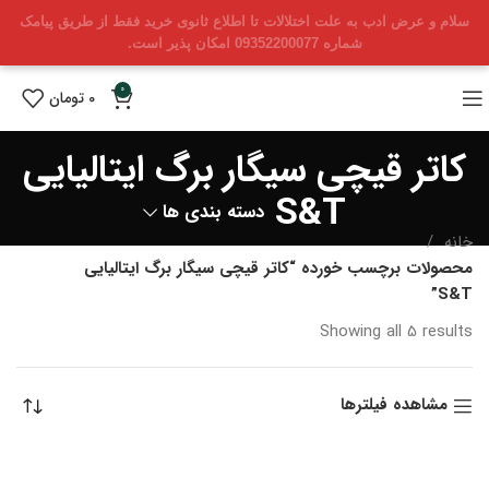
سلام و عرض ادب به علت اختلالات تا اطلاع ثانوی خرید فقط از طریق پیامک
شماره 09352200077 امکان پذیر است.
0
0
تومان
کاتر قیچی سیگار برگ ایتالیایی
S&T
دسته بندی ها
خانه
محصولات برچسب خورده “کاتر قیچی سیگار برگ ایتالیایی
S&T”
Sorted
Showing all 5 results
by
latest
مشاهده فیلترها