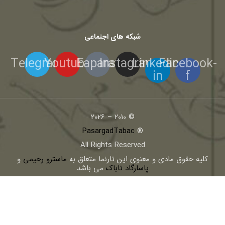
شبکه های اجتماعی
Telegram
Youtube
Eaparat
Instagram
Linkedin-
Facebook-
in
f
© 2010 – 2026
PasargadTabac
®
All Rights Reserved
كليه حقوق مادی و معنوی اين تارنما متعلق به
ماسترو رحیمی
و
پاسارگاد تاباک
می باشد
کلیه مطالب این تارنما طبق قانون کپی رایت به ثبت می رسند، لذا
استفاده از این مطالب بدون ذکر منبع ممنوع است
طراحی و توسعه -
Rahmani-web
سلام و عرض ادب