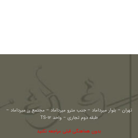
تهران – بلوار میرداماد – جنب مترو میرداماد – مجتمع رز میرداماد –
طبقه دوم تجاری – واحد TS-12
بدون هماهنگی قبلی مراجعه نکنید