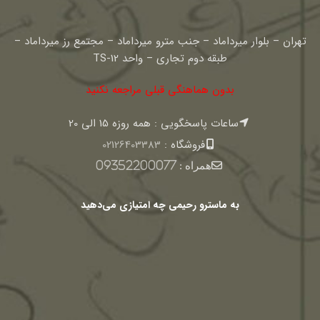
تهران – بلوار میرداماد – جنب مترو میرداماد – مجتمع رز میرداماد –
طبقه دوم تجاری – واحد TS-12
بدون هماهنگی قبلی مراجعه نکنید
ساعات پاسخگویی : همه روزه 15 الی 20
فروشگاه :
02126403383
همراه :
09352200077
به ماسترو رحیمی چه امتیازی می‌دهید