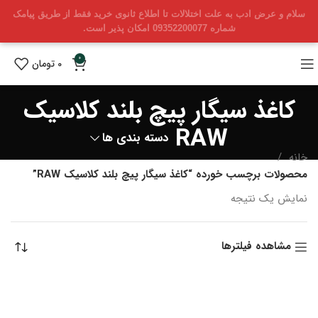
سلام و عرض ادب به علت اختلالات تا اطلاع ثانوی خرید فقط از طریق پیامک
شماره 09352200077 امکان پذیر است.
0
0
تومان
کاغذ سیگار پیچ بلند کلاسیک
RAW
دسته بندی ها
خانه
محصولات برچسب خورده “کاغذ سیگار پیچ بلند کلاسیک RAW”
نمایش یک نتیجه
مشاهده فیلترها