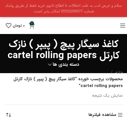
سلام و عرض ادب به علت اختلالات تا اطلاع ثانوی خرید فقط از طریق پیامک
شماره 09352200077 امکان پذیر است.
0
0
تومان
کاغذ سیگار پیچ ( پیپر ) نازک
کارتل cartel rolling papers
دسته بندی ها
خانه
محصولات برچسب خورده “کاغذ سیگار پیچ ( پیپر ) نازک کارتل
cartel rolling papers”
نمایش یک نتیجه
مشاهده فیلترها