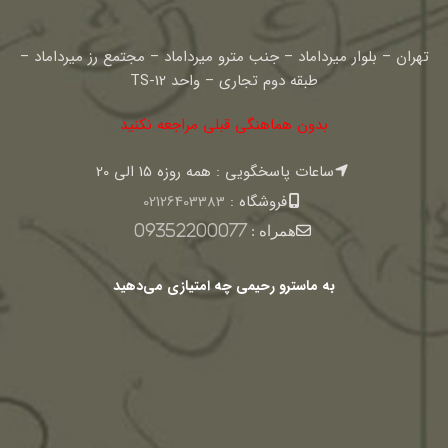
تهران – بلوار میرداماد – جنب مترو میرداماد – مجتمع رز میرداماد –
طبقه دوم تجاری – واحد TS-12
بدون هماهنگی قبلی مراجعه نکنید
ساعات پاسخگویی : همه روزه 15 الی 20
فروشگاه :
02126403383
همراه :
09352200077
به ماسترو رحیمی چه امتیازی می‌دهید