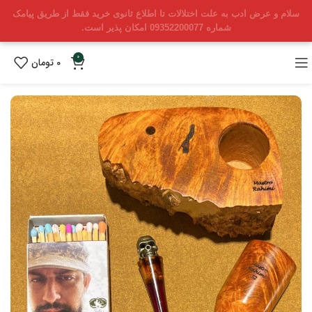
سلام و عرض ادب به علت اختلالات تا اطلاع ثانوی خرید فقط از طریق پیامک
شماره 09352200077 امکان پذیر است.
0
0
تومان