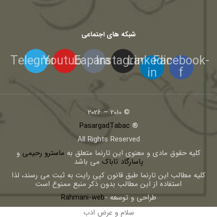
شبکه های اجتماعی
Telegram
Youtube
Eaparat
Instagram
Linkedin-
Facebook-
in
f
© 2010 – 2026
PasargadTabac
®
All Rights Reserved
كليه حقوق مادی و معنوی اين تارنما متعلق به
ماسترو رحیمی
و
پاسارگاد تاباک
می باشد
کلیه مطالب این تارنما طبق قانون کپی رایت به ثبت می رسند، لذا
استفاده از این مطالب بدون ذکر منبع ممنوع است
طراحی و توسعه -
Rahmani-web
سلام و عرض ادب