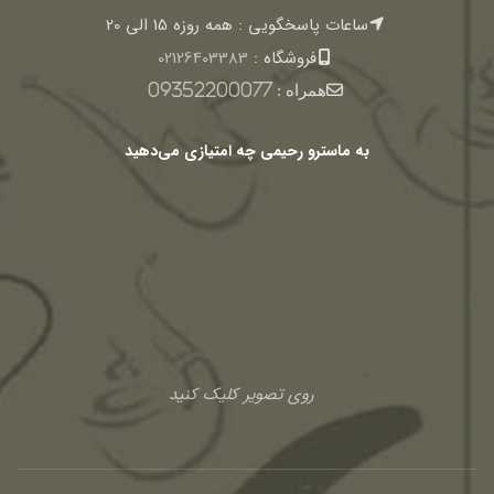
ساعات پاسخگویی : همه روزه 15 الی 20
فروشگاه :
02126403383
همراه :
09352200077
به ماسترو رحیمی چه امتیازی می‌دهید
روی تصویر کلیک کنید