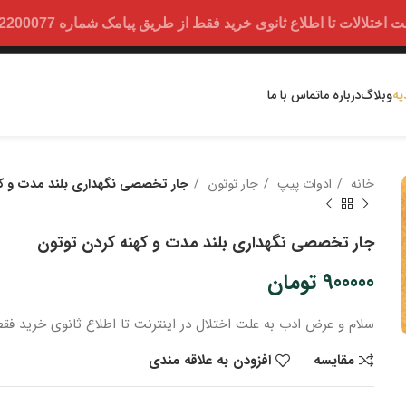
ت تا اطلاع ثانوی خرید فقط از طریق پیامک شماره 09352200077 امکان پذیر است.
یه
وبلاگ
درباره ما
تماس با ما
خانه
ادوات پیپ
جار توتون
جار تخصصی نگهداری بلند مدت و ک
جار تخصصی نگهداری بلند مدت و کهنه کردن توتون
900000
تومان
سلام و عرض ادب
به علت اختلال در اینترنت
تا اطلاع ثانوی
خرید
فقط
مقایسه
افزودن به علاقه مندی