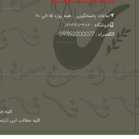
بدون هماهنگی قبلی مراجعه نکنید
ساعات پاسخگویی : همه روزه 15 الی 20
فروشگاه :
02126403383
همراه :
09352200077
كليه ح
کلیه مطالب این تارنم