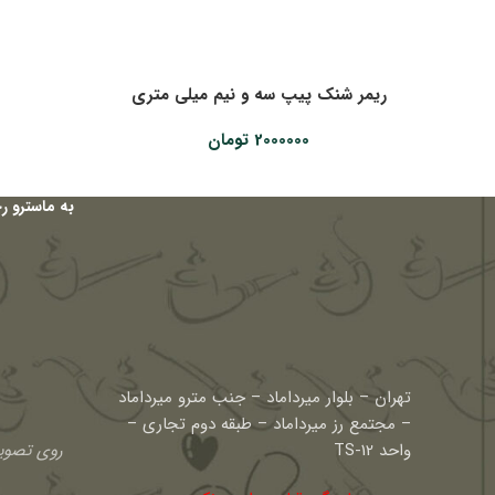
ریمر شنک پیپ سه و نیم میلی متری
2000000
تومان
به ماسترو ر
تهران – بلوار میرداماد – جنب مترو میرداماد
– مجتمع رز میرداماد – طبقه دوم تجاری –
واحد TS-12
روی تصویر