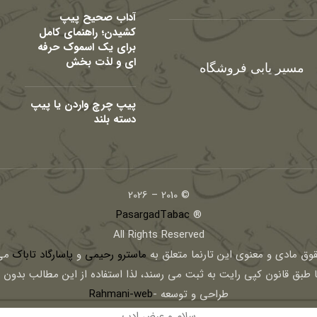
آداب صحیح پیپ
کشیدن؛ راهنمای کامل
برای یک اسموک حرفه
ای و لذت بخش
مسیر یابی فروشگاه
پیپ چرچ واردن یا پیپ
دسته بلند
© 2010 – 2026
PasargadTabac
®
All Rights Reserved
قوق مادی و معنوی اين تارنما متعلق به
ماسترو رحیمی
و
پاسارگاد تاباک
می 
ا طبق قانون کپی رایت به ثبت می رسند، لذا استفاده از این مطالب بدون
طراحی و توسعه -
Rahmani-web
سلام و عرض ادب