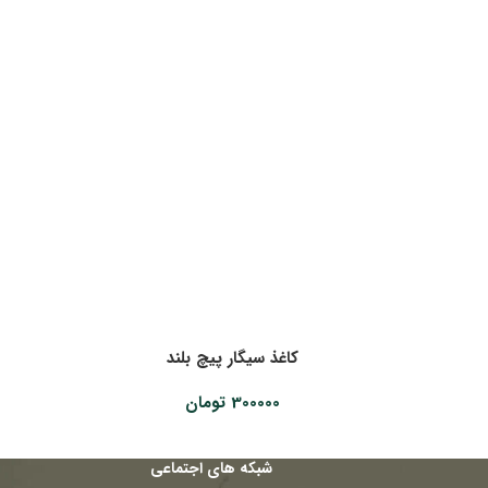
اتمام م
وجودی
کاغذ سیگار پیچ بلند
300000
تومان
شبکه های اجتماعی