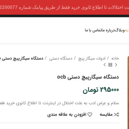
ت تا اطلاع ثانوی خرید فقط از طریق پیامک شماره 09352200077 امکان پذیر است.
یه
وبلاگ
درباره ما
تماس با ما
خانه
ادوات سیگار پیچ
دستگاه دستی
دستگاه سیگارپیچ دستی ocb
دستگاه سیگارپیچ دستی ocb
295000
تومان
سلام و عرض ادب
به علت اختلال در اینترنت
تا اطلاع ثانوی
خرید
فقط
مقایسه
افزودن به علاقه مندی