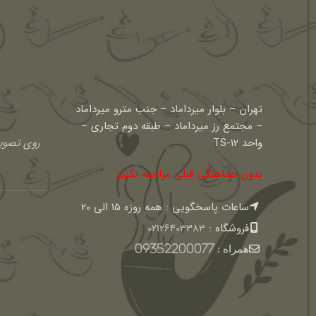
تهران – بلوار میرداماد – جنب مترو میرداماد
– مجتمع رز میرداماد – طبقه دوم تجاری –
واحد TS-12
روی تصویر
بدون هماهنگی قبلی مراجعه نکنید
ساعات پاسخگویی : همه روزه 15 الی 20
فروشگاه :
02126403383
همراه :
09352200077