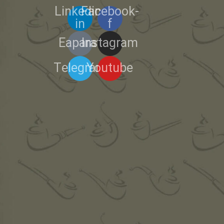
Linkedin-
Facebook-
in
f
Eaparat
Instagram
Telegram
Youtube