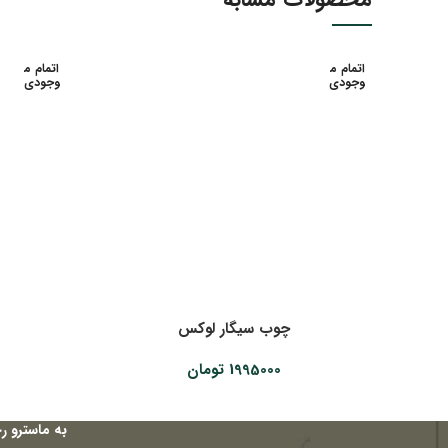
اتمام م
اتمام م
وجودی
وجودی
چوب سیگار لوکس
1995000
تومان
به ماسترو ر