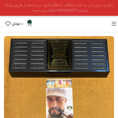
سلام و عرض ادب به علت اختلالات تا اطلاع ثانوی خرید فقط از طریق پیامک
شماره 09352200077 امکان پذیر است.
0
0
تومان