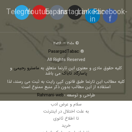
Telegram
Youtube
Eaparat
Instagram
Linkedin-
Facebook-
in
f
© 2010 – 2026
PasargadTabac
®
All Rights Reserved
كليه حقوق مادی و معنوی اين تارنما متعلق به
ماسترو رحیمی
و
پاسارگاد تاباک
می باشد
کلیه مطالب این تارنما طبق قانون کپی رایت به ثبت می رسند، لذا
استفاده از این مطالب بدون ذکر منبع ممنوع است
طراحی و توسعه -
Rahmani-web
سلام و عرض ادب
به علت اختلال در اینترنت
تا اطلاع ثانوی
خرید