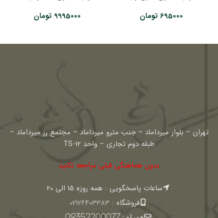
695000
تومان
9995000
تومان
تهران – بلوار میرداماد – جنب مترو میرداماد – مجتمع رز میرداماد –
طبقه دوم تجاری – واحد TS-12
بدون هماهنگی قبلی مراجعه نکنید
ساعات پاسخگویی : همه روزه 15 الی 20
فروشگاه :
02126403383
همراه :
09352200077