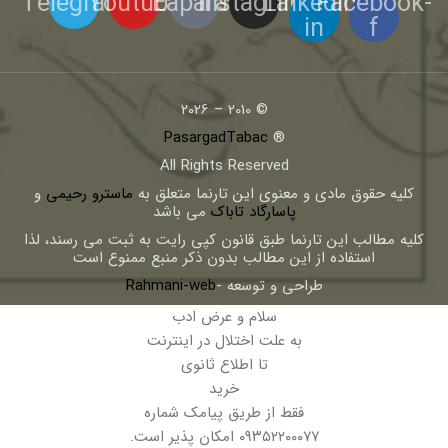
Telegram
Youtube
Eaparat
Instagram
Linkedin-
Facebook-
in
f
© 2010 – 2026
PasargadTabac
®
All Rights Reserved
كليه حقوق مادی و معنوی اين تارنما متعلق به
ماسترو رحیمی
و
پاسارگاد تاباک
می باشد
کلیه مطالب این تارنما طبق قانون کپی رایت به ثبت می رسند، لذا
استفاده از این مطالب بدون ذکر منبع ممنوع است
طراحی و توسعه -
Rahmani-web
سلام و عرض ادب
به علت اختلال در اینترنت
تا اطلاع ثانوی
خرید
فقط از طریق پیامک شماره
۰۹۳۵۲۲۰۰۰۷۷ امکان پذیر است.