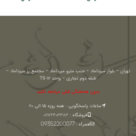
تهران – بلوار میرداماد – جنب مترو میرداماد – مجتمع رز میرداماد –
طبقه دوم تجاری – واحد TS-12
بدون هماهنگی قبلی مراجعه نکنید
ساعات پاسخگویی : همه روزه 15 الی 20
فروشگاه :
02126403383
همراه :
09352200077