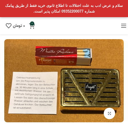
سلام و عرض ادب به علت اختلالات تا اطلاع ثانوی خرید فقط از طریق پیامک
شماره 09352200077 امکان پذیر است.
0
0
تومان
بزرگنمایی تصویر