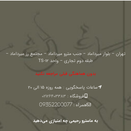
تهران – بلوار میرداماد – جنب مترو میرداماد – مجتمع رز میرداماد –
طبقه دوم تجاری – واحد TS-12
بدون هماهنگی قبلی مراجعه نکنید
ساعات پاسخگویی : همه روزه 15 الی 20
فروشگاه :
02126403383
همراه :
09352200077
به ماسترو رحیمی چه امتیازی می‌دهید