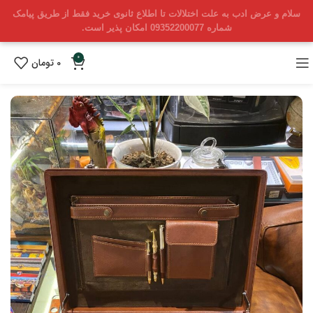
سلام و عرض ادب به علت اختلالات تا اطلاع ثانوی خرید فقط از طریق پیامک
شماره 09352200077 امکان پذیر است.
0
0
تومان