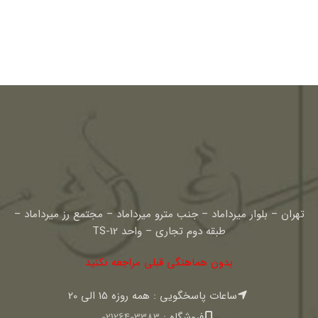
تهران – بلوار میرداماد – جنب مترو میرداماد – مجتمع رز میرداماد –
طبقه دوم تجاری – واحد TS-12
بدون هماهنگی قبلی مراجعه نکنید
ساعات پاسخگویی : همه روزه 15 الی 20
فروشگاه :
02126403383