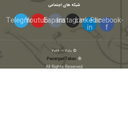
شبکه های اجتماعی
Telegram
Youtube
Eaparat
Instagram
Linkedin-
Facebook-
in
f
© 2010 – 2026
PasargadTabac
®
All Rights Reserved
كليه حقوق مادی و معنوی اين تارنما متعلق به
ماسترو رحیمی
و
پاسارگاد تاباک
می باشد
کلیه مطالب این تارنما طبق قانون کپی رایت به ثبت می رسند، لذا
استفاده از این مطالب بدون ذکر منبع ممنوع است
طراحی و توسعه -
Rahmani-web
سلام و عرض ادب
به علت اختلال در اینترنت
تا اطلاع ثانوی