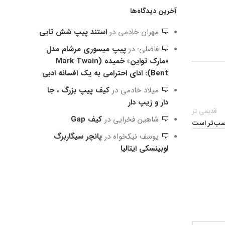
آخرین دیدگاه‌ها
مهران خادمی
در
استند پیپ شش تایی
فاضلی:
در
پیپ میسوری مرشام مدل
«مارک تواین» خمیده (Mark Twain
Bent): ادای احترامی به یک افسانه ادبی
میلاد خادمی
در
کیف پیپ بزرگ ، جا
دار و زیپ دار
قدیمی تر
شاهین فخرایی
در
کیف Gap
اسب‌تر است
یوسف نیکخواه
در
پانچر سیگاربرگ
لوبینسکی ایتالیا