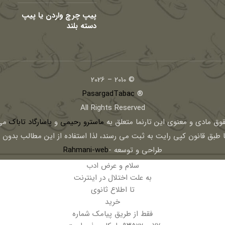
پیپ چرچ واردن یا پیپ
دسته بلند
© 2010 – 2026
PasargadTabac
®
All Rights Reserved
قوق مادی و معنوی اين تارنما متعلق به
ماسترو رحیمی
و
پاسارگاد تاباک
می 
ا طبق قانون کپی رایت به ثبت می رسند، لذا استفاده از این مطالب بدون
طراحی و توسعه -
Rahmani-web
سلام و عرض ادب
به علت اختلال در اینترنت
تا اطلاع ثانوی
خرید
فقط از طریق پیامک شماره