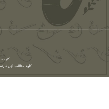
كليه ح
کلیه مطالب این تارنم