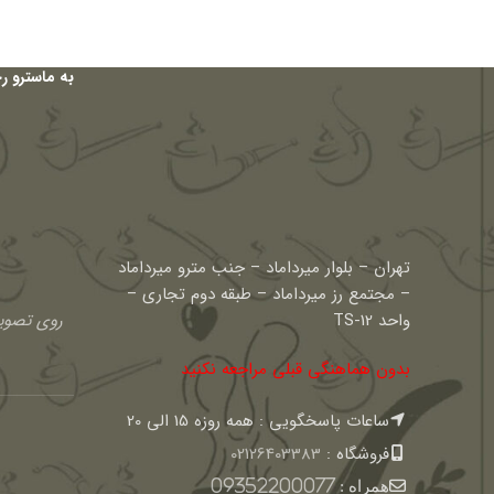
به ماسترو ر
تهران – بلوار میرداماد – جنب مترو میرداماد
– مجتمع رز میرداماد – طبقه دوم تجاری –
واحد TS-12
روی تصویر
بدون هماهنگی قبلی مراجعه نکنید
ساعات پاسخگویی : همه روزه 15 الی 20
فروشگاه :
02126403383
همراه :
09352200077