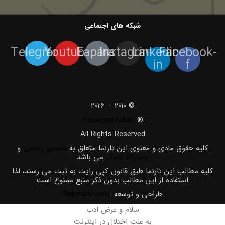
شبکه های اجتماعی
Telegram
Youtube
Eaparat
Instagram
Linkedin-
Facebook-
in
f
© 2010 – 2026
PasargadTabac
®
All Rights Reserved
كليه حقوق مادی و معنوی اين تارنما متعلق به
ماسترو رحیمی
و
پاسارگاد تاباک
می باشد
کلیه مطالب این تارنما طبق قانون کپی رایت به ثبت می رسند، لذا
استفاده از این مطالب بدون ذکر منبع ممنوع است
طراحی و توسعه -
Rahmani-web
سلام و عرض ادب
به علت اختلال در اینترنت