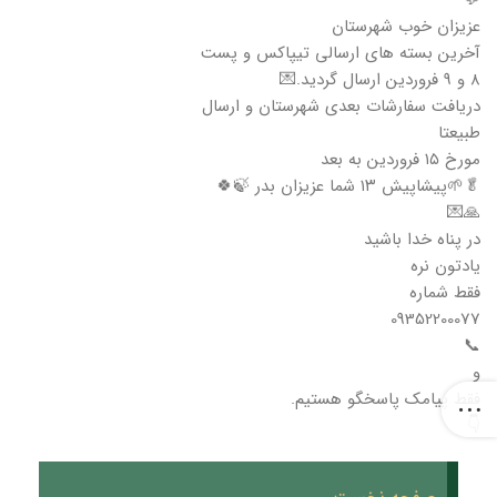
💬
عزیزان خوب شهرستان
آخرین بسته های ارسالی تیپاکس و پست
۸ و ۹ فروردین ارسال گردید.💌
دریافت سفارشات بعدی شهرستان و ارسال
طبیعتا
مورخ ۱۵ فروردین به بعد
🥬🌱پیشاپیش ۱۳ شما عزیزان بدر 🍃🍀
🙏💌
در پناه خدا باشید
یادتون نره
فقط شماره
09352200077
📞
و
فقط پیامک پاسخگو هستیم.
👇