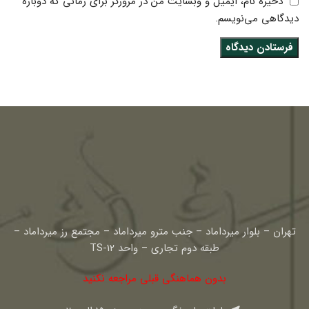
ذخیره نام، ایمیل و وبسایت من در مرورگر برای زمانی که دوباره
دیدگاهی می‌نویسم.
تهران – بلوار میرداماد – جنب مترو میرداماد – مجتمع رز میرداماد –
طبقه دوم تجاری – واحد TS-12
بدون هماهنگی قبلی مراجعه نکنید