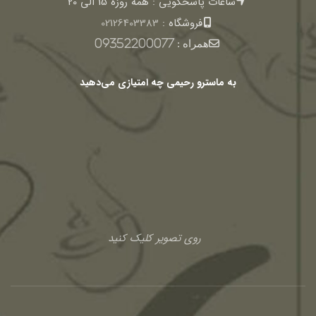
ساعات پاسخگویی : همه روزه 15 الی 20
فروشگاه :
02126403383
همراه :
09352200077
به ماسترو رحیمی چه امتیازی می‌دهید
روی تصویر کلیک کنید