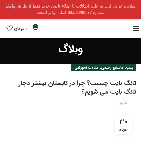
سلام و عرض ادب به علت اختلالات تا اطلاع ثانوی خرید فقط از طریق پیامک
شماره 09352200077 امکان پذیر است.
0
0
تومان
وبلاگ
,
,
پیپ
ماسترو رحیمی
مقالات آموزشی
تانگ بایت چیست؟ چرا در تابستان بیشتر دچار
تانگ بایت می شویم؟
هرکول
30
خرداد