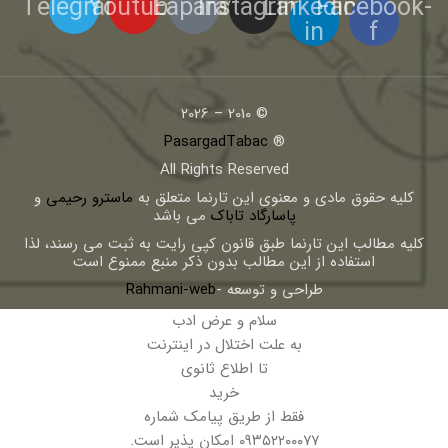
Telegram
Youtube
Eaparat
Instagram
Linkedin-
Facebook-
in
f
© 2010 – 2026
PasargadTabac
®
All Rights Reserved
كليه حقوق مادی و معنوی اين تارنما متعلق به
ماسترو رحیمی
و
پاسارگاد تاباک
می باشد
کلیه مطالب این تارنما طبق قانون کپی رایت به ثبت می رسند، لذا
استفاده از این مطالب بدون ذکر منبع ممنوع است
طراحی و توسعه -
Rahmani-web
سلام و عرض ادب
به علت اختلال در اینترنت
تا اطلاع ثانوی
خرید
فقط از طریق پیامک شماره
۰۹۳۵۲۲۰۰۰۷۷ امکان پذیر است.