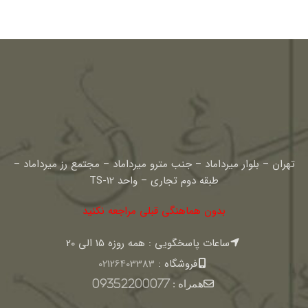
تهران – بلوار میرداماد – جنب مترو میرداماد – مجتمع رز میرداماد –
طبقه دوم تجاری – واحد TS-12
بدون هماهنگی قبلی مراجعه نکنید
ساعات پاسخگویی : همه روزه 15 الی 20
فروشگاه :
02126403383
همراه :
09352200077