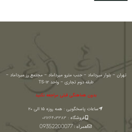
تهران – بلوار میرداماد – جنب مترو میرداماد – مجتمع رز میرداماد –
طبقه دوم تجاری – واحد TS-12
بدون هماهنگی قبلی مراجعه نکنید
ساعات پاسخگویی : همه روزه 15 الی 20
فروشگاه :
02126403383
همراه :
09352200077