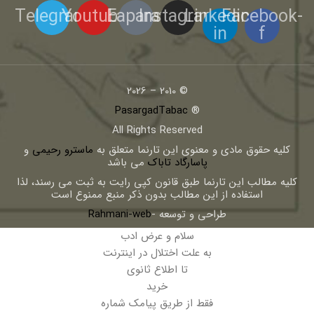
Telegram
Youtube
Eaparat
Instagram
Linkedin-
Facebook-
in
f
© 2010 – 2026
PasargadTabac
®
All Rights Reserved
كليه حقوق مادی و معنوی اين تارنما متعلق به
ماسترو رحیمی
و
پاسارگاد تاباک
می باشد
کلیه مطالب این تارنما طبق قانون کپی رایت به ثبت می رسند، لذا
استفاده از این مطالب بدون ذکر منبع ممنوع است
طراحی و توسعه -
Rahmani-web
سلام و عرض ادب
به علت اختلال در اینترنت
تا اطلاع ثانوی
خرید
فقط از طریق پیامک شماره