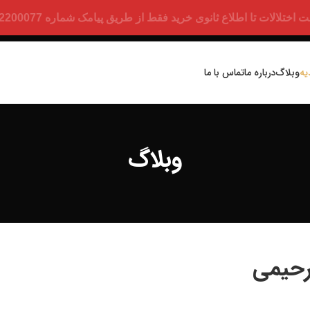
ت تا اطلاع ثانوی خرید فقط از طریق پیامک شماره 09352200077 امکان پذیر است.
یه
وبلاگ
درباره ما
تماس با ما
وبلاگ
رحیمی