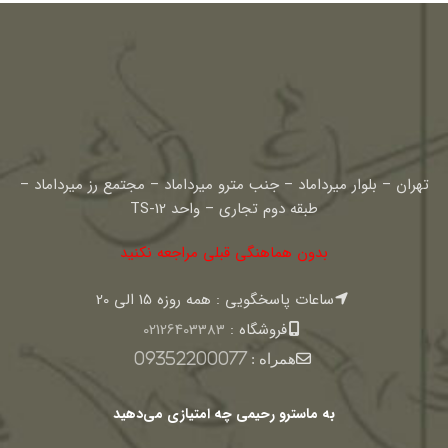
تهران – بلوار میرداماد – جنب مترو میرداماد – مجتمع رز میرداماد –
طبقه دوم تجاری – واحد TS-12
بدون هماهنگی قبلی مراجعه نکنید
ساعات پاسخگویی : همه روزه 15 الی 20
فروشگاه :
02126403383
همراه :
09352200077
به ماسترو رحیمی چه امتیازی می‌دهید