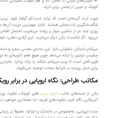
که آسیب‌های جزئی را تحمل کند و هم کیفیت کشیدنی ثابت و 
کوچک و جیبی از جنس برایر دارند.
چوب ذرت گزینه‌ای است که نباید دست‌کم گرفته شود. پیپ‌ها
شگفت‌انگیزی لذت‌بخش هستند. شاید مهم‌ترین مزیت آن‌ها در 
روزی چند بار از ماشین سوار و پیاده می‌شوید، احتمال افتاد
می‌رود. اگر شکست، یکی دیگر می‌خرید. این آزادی ذهنی، خ
میرشام داستان متفاوتی دارد. این ماده‌ی معدنی سفید و مت
چشیدن توتون را ارائه می‌دهد چون هیچ طعم ثانویه‌ای به دو
قوی کافی است تا پیپ میرشام بشکند یا ترک بردارد. بنابراین
برای حمل روزمره در شرایط سخت توصیه نمی‌شوند.
مکاتب طراحی: نگاه اروپایی در برابر رویک
یکی از جنبه‌های جالب
دنیای پیپ‌
های کوچک، تفاوت رویکر
آمریکایی نگاه کنید، تفاوت‌های ظریف اما معناداری خواهید دی
سنت اروپایی، به‌خصوص در دانمارک و ایتالیا، معمولاً بر زی
شکل‌های کلاسیک هستند: بیلیارد کوچک، اپل کوچک، لووات کو