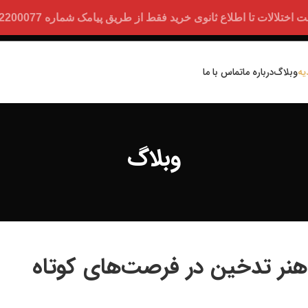
ت تا اطلاع ثانوی خرید فقط از طریق پیامک شماره 09352200077 امکان پذیر است.
یه
وبلاگ
درباره ما
تماس با ما
وبلاگ
نر تدخین در فرصت‌های کوتاه