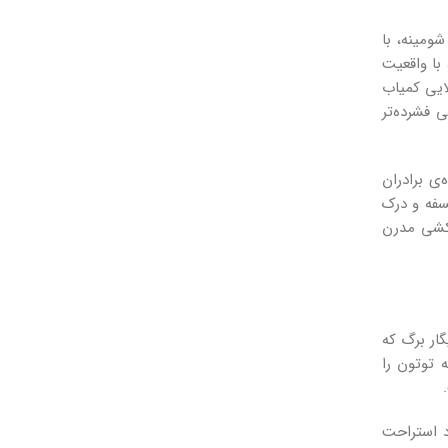
ومینه، با
با واقعیت
ایی کمیاب
 فشرده‌تر
ی برادران
سفه و درک
‌کشی مدرن
گار برگ که
توتون را
د استراحت