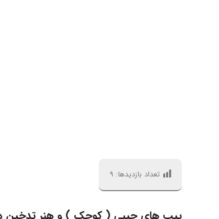
تعداد بازدیدها:
9
پیپ‌ های جیبی ( کوچک ) و هنر تدخین د