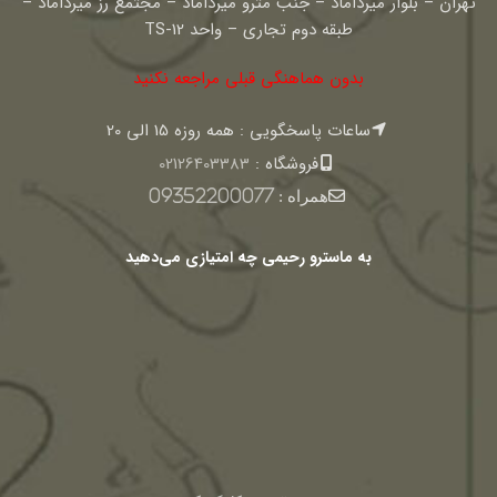
تهران – بلوار میرداماد – جنب مترو میرداماد – مجتمع رز میرداماد –
طبقه دوم تجاری – واحد TS-12
بدون هماهنگی قبلی مراجعه نکنید
ساعات پاسخگویی : همه روزه 15 الی 20
فروشگاه :
02126403383
همراه :
09352200077
به ماسترو رحیمی چه امتیازی می‌دهید