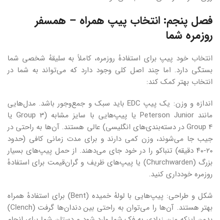
فصل پنجم: انتخاب پیپ همراه – همسفر
روزمره شما
انتخاب خود پیپ برای استفادهٔ روزمره، کاملاً به سلیقهٔ شخصی شما
بستگی دارد. اما چند اصل کلی وجود دارد که می‌تواند به شما در
انتخاب بهتر کمک کند:
اندازه و وزن: یک پیپ EDC باید سبک و جمع‌وجور باشد. مدل‌هایی
مانند Peterson Junior یا پیپ‌هایی با سایز مشابه (Group 3 یا
Group 4 در دسته‌بندی‌های انگلیسی) عالی هستند. آن‌ها به راحتی در
جیب جا می‌شوند، وزن کمی دارند و برای مدت زمانی کافی (حدود
۲۰-۴۰ دقیقه) تنباکو را در خود جای می‌دهند. از حمل پیپ‌های بسیار
بزرگ (Churchwarden) یا پیپ‌های ظریف و گران‌قیمت برای استفادهٔ
روزمره خودداری کنید.
شکل و طراحی: پیپ‌هایی با لولهٔ خمیده (Bent) برای استفادهٔ همراه
بهتر هستند. آن‌ها را می‌توان به راحتی بین دندان‌ها گرفت (Clench)
بدون اینکه وزن زیادی به فک شما وارد شود و دستان شما برای انجام