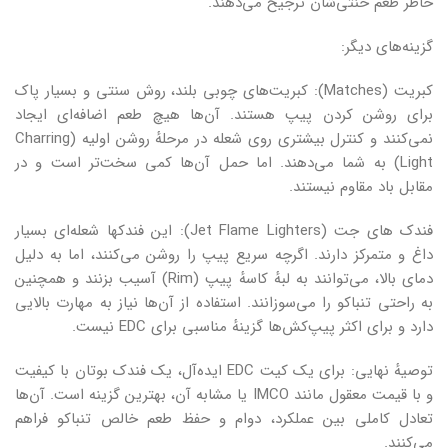
خاطر طعم خنثی‌شان ترجیح می‌دهند.
گزینه‌های دیگر:
کبریت (Matches): کبریت‌های چوبی بلند، روش سنتی و بسیار پاک
برای روشن کردن پیپ هستند. آن‌ها هیچ طعم اضافه‌ای ایجاد
نمی‌کنند و کنترل بیشتری روی شعله در مرحلهٔ روشن اولیه (Charring
Light) به شما می‌دهند. اما حمل آن‌ها کمی سخت‌تر است و در
مقابل باد مقاوم نیستند.
فندک های جت (Jet Flame Lighters): این فندکها شعله‌ای بسیار
داغ و متمرکز دارند. اگرچه سریع پیپ را روشن می‌کنند، اما به دلیل
دمای بالا، می‌توانند به لبهٔ کاسهٔ پیپ (Rim) آسیب بزنند و همچنین
به راحتی تنباکو را می‌سوزانند. استفاده از آن‌ها نیاز به مهارت بالایی
دارد و برای اکثر پیپ‌کش‌ها گزینهٔ مناسبی برای EDC نیست.
توصیهٔ نهایی: برای یک کیت EDC ایده‌آل، یک فندک بوتان با کیفیت
و با قیمت معقول مانند IMCO یا مشابه آن، بهترین گزینه است. آن‌ها
تعادل کاملی بین عملکرد، دوام و حفظ طعم خالص تنباکو فراهم
می‌کنند.