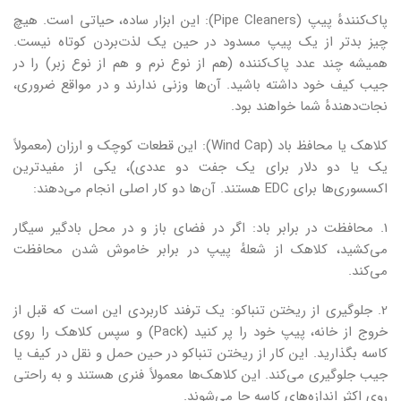
پاک‌کنندهٔ پیپ (Pipe Cleaners): این ابزار ساده، حیاتی است. هیچ
چیز بدتر از یک پیپ مسدود در حین یک لذت‌بردن کوتاه نیست.
همیشه چند عدد پاک‌کننده (هم از نوع نرم و هم از نوع زبر) را در
جیب کیف خود داشته باشید. آن‌ها وزنی ندارند و در مواقع ضروری،
نجات‌دهندهٔ شما خواهند بود.
کلاهک یا محافظ باد (Wind Cap): این قطعات کوچک و ارزان (معمولاً
یک یا دو دلار برای یک جفت دو عددی)، یکی از مفیدترین
اکسسوری‌ها برای EDC هستند. آن‌ها دو کار اصلی انجام می‌دهند:
1. محافظت در برابر باد: اگر در فضای باز و در محل بادگیر سیگار
می‌کشید، کلاهک از شعلهٔ پیپ در برابر خاموش شدن محافظت
می‌کند.
2. جلوگیری از ریختن تنباکو: یک ترفند کاربردی این است که قبل از
خروج از خانه، پیپ خود را پر کنید (Pack) و سپس کلاهک را روی
کاسه بگذارید. این کار از ریختن تنباکو در حین حمل و نقل در کیف یا
جیب جلوگیری می‌کند. این کلاهک‌ها معمولاً فنری هستند و به راحتی
روی اکثر اندازه‌های کاسه جا می‌شوند.