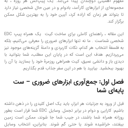
مفهوم اهمیتی دوچندان پیدا می‌کند. یک پیپ‌کش هر روزه ، به
مجموعه‌ای از ابزارهای کارآمد، بادوام و در عین حال شخصی نیاز دارد
تا بتواند هر زمان که اراده کرد، آیین خود را به بهترین شکل ممکن
برگزار کند.
این مقاله ، راهنمای کاملی برای ساخت کیت یک همراه پیپ EDC
شخصی شماست . ما نه تنها ابزارهای ضروری را معرفی می‌کنیم، بلکه
به فلسفهٔ انتخاب هر کدام، نکات کاربردی و دامنهٔ گزینه‌های موجود نیز
می‌پردازیم. هدف این است که در پایان این مطلب، شما بتوانید با
دیدی باز و دانشی عمیق، کیت همراهی روزمرهٔ خود را بسازید یا آن را
بهبود ببخشید. بیایید با هم در این سفر جذاب قدم بگذاریم.
فصل اول: جمع‌آوری ابزارهای ضروری – ست
پایه‌ای شما
قبل از ورود به جزئیات هر ابزار، باید یک اصل کلیدی را در ذهن داشته
باشیم: کارایی و دوام در برابر تجمل. وسایل EDC شما قرار است بطور
روزانه همراه شما باشند، در جیب شما جا شوند، ممکن است زمین
بیفتند، خراشیده شوند یا حتی گم شوند. بنابراین، انتخاب وسایل