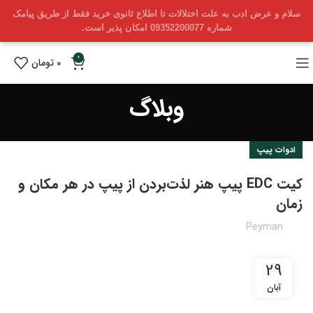
سلام و عرض ادب به علت اختلالات تا اطلاع ثانوی خرید فقط از طریق پیامک
شماره 09352200077 امکان پذیر است.
0
0
تومان
وبلاگ
ادوات پیپ
کیت EDC پیپ هنر لذت‌بردن از پیپ در هر مکان و
زمان
Peyman
29
آبان