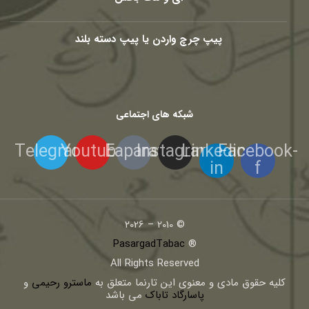
پیپ چرچ واردن یا پیپ دسته بلند
شبکه های اجتماعی
Telegram
Youtube
Eaparat
Instagram
Linkedin-
Facebook-
in
f
© 2010 – 2026
PasargadTabac
®
All Rights Reserved
كليه حقوق مادی و معنوی اين تارنما متعلق به
ماسترو رحیمی
و
پاسارگاد تاباک
می باشد