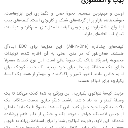
پیپ و اکسسوری
اولین و مهم‌ترین تصمیم، نحوهٔ حمل و نگهداری این ابزارهاست.
خوشبختانه، بازار پر از گزینه‌های شیک و کاربردی است. کیف‌های پیپ
از انواع سادهٔ پارچه‌ای و چرمی گرفته تا مدل‌های تمام‌کاره و هوشمند،
تنوع فوق‌العاده‌ای دارند.
کیف‌های چندکاره (All-in-One): این مدل‌ها برای EDC ایده‌آل
هستند. همان‌طور که در متن اصلی به آن اشاره شده، تولیدات
مجموعه پاسارگاد تاباک یک نمونهٔ عالی است. این نوع کیف‌ها معمولاً
دارای یک محفظهٔ زیپ‌دار برای خود پیپ، یک جیب کوچک برای
لوازم جانبی مانند فندق، تمپر و پاک‌کننده، و مهم‌تر از همه، یک کیسهٔ
یکپارچه برای تنباکو هستند.
مزیت کیسهٔ تنباکوی یکپارچه: این ویژگی به شما کمک می‌کند تا یک
وسیلهٔ کمتر را به یاد داشته باشید. دیگر نیازی نیست جداگانه یک
پاکت تنباکو با خود حمل کنید. این کیسه‌ها معمولاً با یک لایهٔ داخلی
از جنس لاستیک جراحی، درجه یک و خنثی از نظر طعم پوشانده
شده‌اند. این لایه، رطوبت تنباکوی شما را برای استفادهٔ روزانه به خوبی
حفظ می‌کند. البته نباید انتظار داشت که این کیسه‌ها عملکرد یک