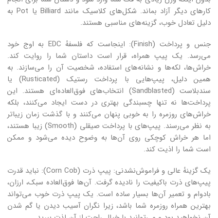
کارهای دیگر آزاد بماند. شکل‌های کلاسیک مانند Billiard یا Pot به
دلیل تعادل خوب، گزینه‌های مناسبی هستند.
جنس و پرداخت (Finish): اینجاست که فلسفهٔ EDC به اوج خود
می‌رسد. یک پیپ همراه، قرار است داستان شما را روایت کند.
خراش‌ها، لکه‌ها و نشانه‌های استفاده، شخصیت آن را می‌سازند. به
همین دلیل، پیپ‌هایی با پرداخت رستیک (Rusticated) یا
سندبلاست (Sandblasted) انتخاب‌های فوق‌العاده‌ای هستند. این
پرداخت‌ها نه تنها چسبندگی بهتری در دست ایجاد می‌کنند، بلکه
خراش‌های روزمره را به خوبی پنهان می‌کنند و با گذشت زمان زیباتر
به نظر می‌رسند. پیپ‌های با پرداخت صیقلی (Smooth) زیبا هستند،
اما هر خراش کوچکی روی آن‌ها به وضوح دیده می‌شود و ممکن
است شما را اذیت کند.
یک گزینهٔ عالی و فراموش‌نشدنی: پیپ ذرت (Corn Cob): نباید قدرت
پیپ‌های ذرت باکیفیت را نادیده گرفت. آن‌ها فوق‌العاده سبک، ارزان،
بادوام و تعمیر آن‌ها بسیار ساده است. یک پیپ ذرت خوب می‌تواند
بهترین همراه روزمره شما باشد، زیرا نگران آسیب دیدن یا گم شدن
آن نخواهید بود و می‌توانید با خیال راحت از آن لذت ببرید.