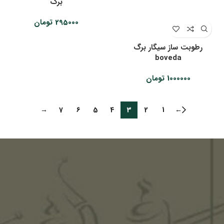
برگ
295000
تومان
رطوبت ساز سیگار برگ
boveda
1000000
تومان
→
7
6
5
4
3
2
1
←