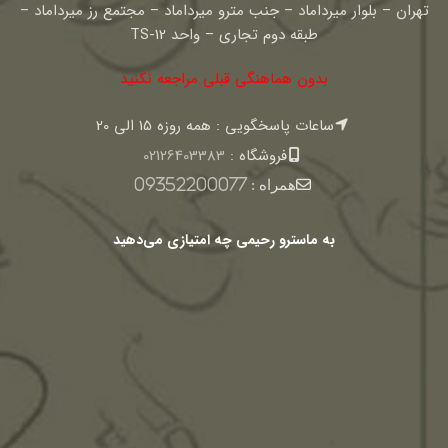
تهران – بلوار میرداماد – جنب مترو میرداماد – مجتمع رز میرداماد –
طبقه دوم تجاری – واحد TS-12
بدون هماهنگی قبلی مراجعه نکنید
ساعات پاسخگویی : همه روزه 15 الی 20
فروشگاه :
02126403383
همراه :
09352200077
به ماسترو رحیمی چه امتیازی می‌دهید