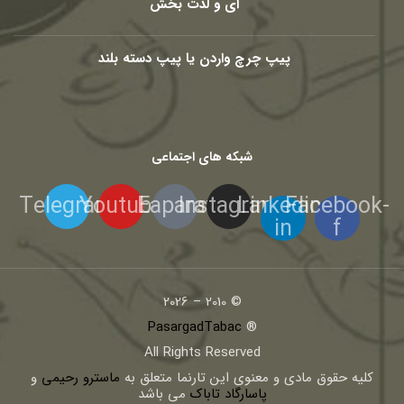
ای و لذت بخش
پیپ چرچ واردن یا پیپ دسته بلند
شبکه های اجتماعی
Telegram
Youtube
Eaparat
Instagram
Linkedin-
Facebook-
in
f
© 2010 – 2026
PasargadTabac
®
All Rights Reserved
كليه حقوق مادی و معنوی اين تارنما متعلق به
ماسترو رحیمی
و
پاسارگاد تاباک
می باشد