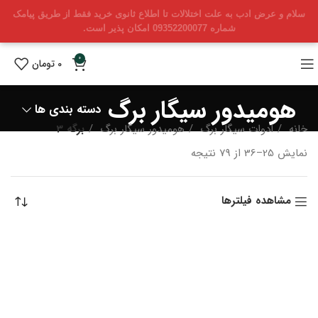
سلام و عرض ادب به علت اختلالات تا اطلاع ثانوی خرید فقط از طریق پیامک
شماره 09352200077 امکان پذیر است.
0
0
تومان
هومیدور سیگار برگ
دسته بندی ها
خانه
ادوات سیگار برگ
هومیدور سیگار برگ
برگه 3
Sorted
نمایش 25–36 از 79 نتیجه
by
latest
مشاهده فیلترها