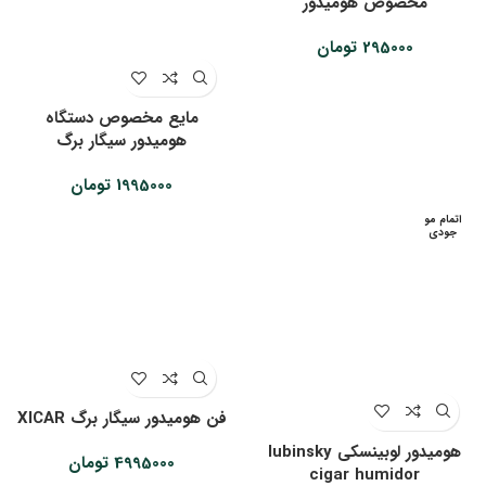
مخصوص هومیدور
295000
تومان
مایع مخصوص دستگاه
هومیدور سیگار برگ
1995000
تومان
اتمام مو
جودی
فن هومیدور سیگار برگ XICAR
هومیدور لوبینسکی lubinsky
4995000
تومان
cigar humidor