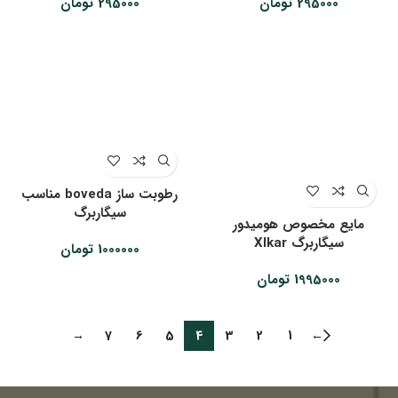
295000
تومان
295000
تومان
رطوبت ساز boveda مناسب
سیگاربرگ
مایع مخصوص هومیدور
سیگاربرگ XIkar
1000000
تومان
1995000
تومان
→
7
6
5
4
3
2
1
←