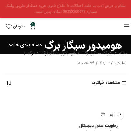
سلام و عرض ادب به علت اختلالات تا اطلاع ثانوی خرید فقط از طریق پیامک
شماره 09352200077 امکان پذیر است.
0
0
تومان
هومیدور سیگار برگ
دسته بندی ها
خانه
ادوات سیگار برگ
هومیدور سیگار برگ
برگه 4
Sorted
نمایش 37–48 از 79 نتیجه
by
latest
مشاهده فیلترها
رطوبت سنج دیجیتال