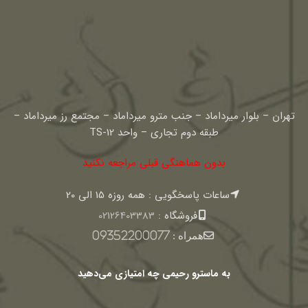
تهران – بلوار میرداماد – جنب مترو میرداماد – مجتمع رز میرداماد –
طبقه دوم تجاری – واحد TS-12
بدون هماهنگی قبلی مراجعه نکنید
ساعات پاسخگویی : همه روزه 15 الی 20
فروشگاه :
02126403383
همراه :
09352200077
به ماسترو رحیمی چه امتیازی می‌دهید