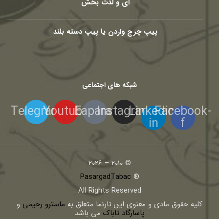
ای و لذت بخش
پیپ چرچ واردن یا پیپ دسته بلند
شبکه های اجتماعی
Telegram
Youtube
Eaparat
Instagram
Linkedin-
Facebook-
in
f
© 2010 – 2026
PasargadTabac
®
All Rights Reserved
كليه حقوق مادی و معنوی اين تارنما متعلق به
ماسترو رحیمی
و
پاسارگاد تاباک
می باشد