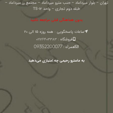
تهران – بلوار میرداماد – جنب مترو میرداماد – مجتمع رز میرداماد –
طبقه دوم تجاری – واحد TS-12
بدون هماهنگی قبلی مراجعه نکنید
ساعات پاسخگویی : همه روزه 15 الی 20
فروشگاه :
02126403383
همراه :
09352200077
به ماسترو رحیمی چه امتیازی می‌دهید