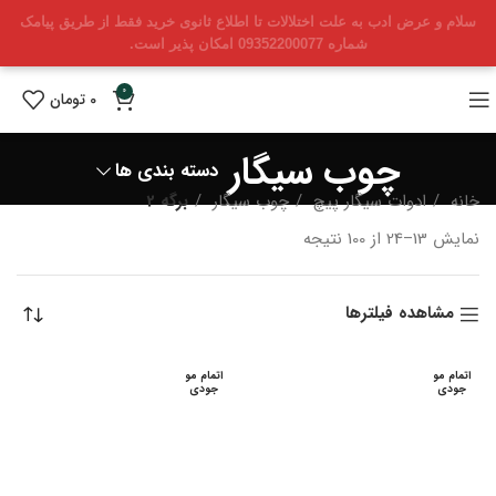
سلام و عرض ادب به علت اختلالات تا اطلاع ثانوی خرید فقط از طریق پیامک
شماره 09352200077 امکان پذیر است.
0
0
تومان
چوب سیگار
دسته بندی ها
خانه
ادوات سیگار پیچ
چوب سیگار
برگه 2
Sorted
نمایش 13–24 از 100 نتیجه
by
latest
مشاهده فیلترها
اتمام مو
اتمام مو
جودی
جودی