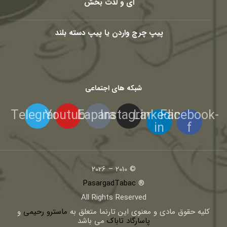
ای و لذت بخش
پیپ چرچ واردن یا پیپ دسته بلند
شبکه های اجتماعی
Telegram
Youtube
Eaparat
Instagram
Linkedin-
Facebook-
in
f
© 2010 – 2026
PasargadTabac
®
All Rights Reserved
كليه حقوق مادی و معنوی اين تارنما متعلق به
ماسترو رحیمی
و
پاسارگاد تاباک
می باشد