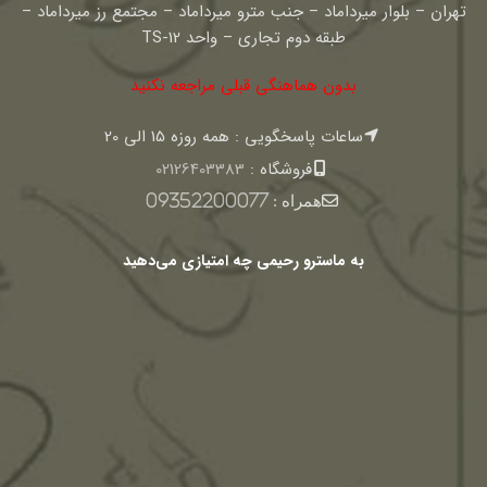
تهران – بلوار میرداماد – جنب مترو میرداماد – مجتمع رز میرداماد –
طبقه دوم تجاری – واحد TS-12
بدون هماهنگی قبلی مراجعه نکنید
ساعات پاسخگویی : همه روزه 15 الی 20
فروشگاه :
02126403383
همراه :
09352200077
به ماسترو رحیمی چه امتیازی می‌دهید