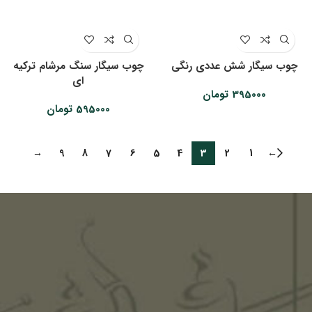
چوب سیگار شش عددی رنگی
چوب سیگار سنگ مرشام ترکیه
ای
395000
تومان
595000
تومان
→
9
8
7
6
5
4
3
2
1
←