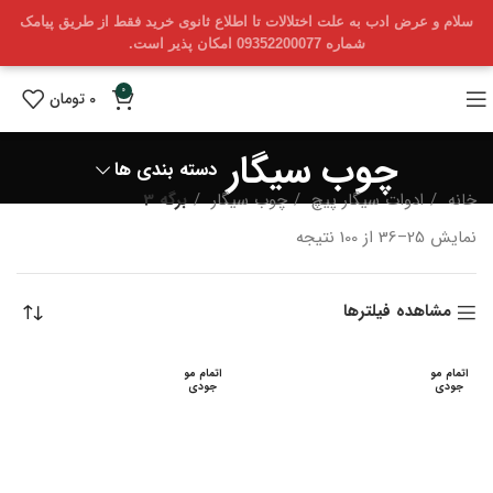
سلام و عرض ادب به علت اختلالات تا اطلاع ثانوی خرید فقط از طریق پیامک
شماره 09352200077 امکان پذیر است.
0
0
تومان
چوب سیگار
دسته بندی ها
خانه
ادوات سیگار پیچ
چوب سیگار
برگه 3
Sorted
نمایش 25–36 از 100 نتیجه
by
latest
مشاهده فیلترها
اتمام مو
اتمام مو
جودی
جودی