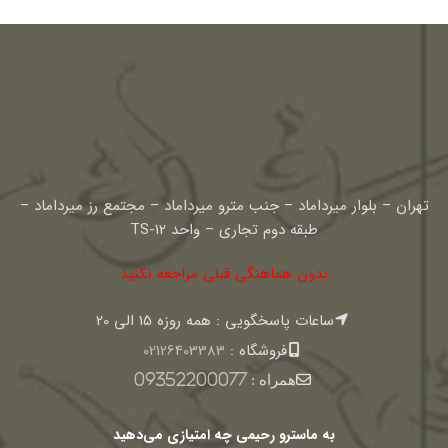
اصلی:
فعلی:
495000 تومان
395000 تومان.
بود.
تهران – بلوار میرداماد – جنب مترو میرداماد – مجتمع رز میرداماد –
طبقه دوم تجاری – واحد TS-12
بدون هماهنگی قبلی مراجعه نکنید
ساعات پاسخگویی : همه روزه 15 الی 20
فروشگاه :
02126403383
همراه :
09352200077
به ماسترو رحیمی چه امتیازی می‌دهید