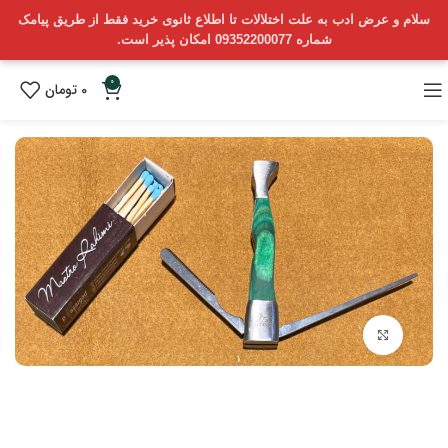
سلام و عرض ادب به علت اختلالات تا اطلاع ثانوی خرید فقط از طریق پیامک
شماره 09352200077 امکان پذیر است.
0
0
تومان
بزرگنمایی تصویر