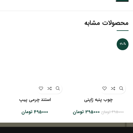
محصولات مشابه
-20%
چوب پنبه ژاپنی
استند چرمی پیپ
قیمت
قیمت
395000
تومان
495000
تومان
495000
تومان
اصلی:
فعلی:
495000 تومان
395000 تومان.
بود.