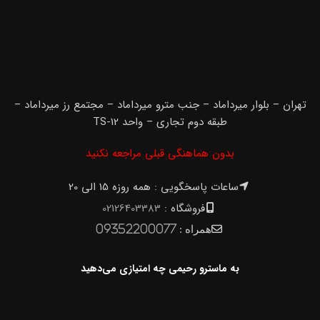
تهران – بلوار میرداماد – جنب مترو میرداماد – مجتمع رز میرداماد –
طبقه دوم تجاری – واحد TS-12
بدون هماهنگی قبلی مراجعه نکنید
ساعات پاسخگویی : همه روزه 15 الی 20
فروشگاه :
02126403383
همراه :
09352200077
به ماسترو رحیمی چه امتیازی می‌دهید