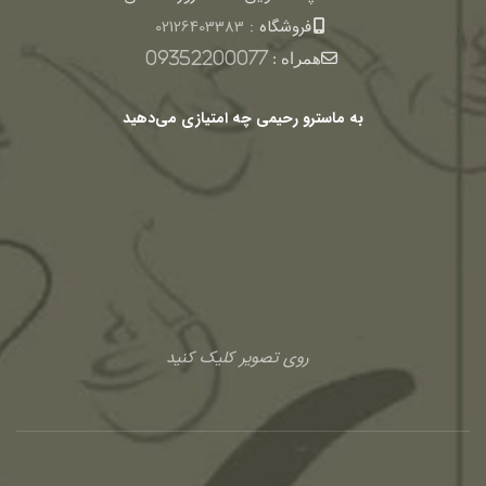
فروشگاه :
02126403383
همراه :
09352200077
به ماسترو رحیمی چه امتیازی می‌دهید
روی تصویر کلیک کنید