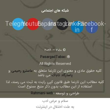
شبکه های اجتماعی
Telegram
Youtube
Eaparat
Instagram
Linkedin-
Facebook-
in
f
© 2010 – 2026
PasargadTabac
®
All Rights Reserved
كليه حقوق مادی و معنوی اين تارنما متعلق به
ماسترو رحیمی
و
پاسارگاد تاباک
می باشد
کلیه مطالب این تارنما طبق قانون کپی رایت به ثبت می رسند، لذا
استفاده از این مطالب بدون ذکر منبع ممنوع است
طراحی و توسعه -
Rahmani-web
سلام و عرض ادب
به علت اختلال در اینترنت