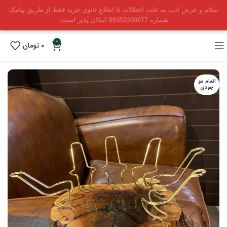
سلام و عرض ادب به علت اختلالات تا اطلاع ثانوی خرید فقط از طریق پیامک
شماره 09352200077 امکان پذیر است.
0
0
تومان
اتمام مو
جودی