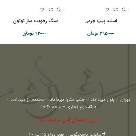
استند پیپ چرمی
سنگ رطوبت ساز توتون
295000
تومان
220000
تومان
تهران – بلوار میرداماد – جنب مترو میرداماد – مجتمع رز میرداماد –
طبقه دوم تجاری – واحد TS-12
بدون هماهنگی قبلی مراجعه نکنید
ساعات پاسخگویی : همه روزه 15 الی 20