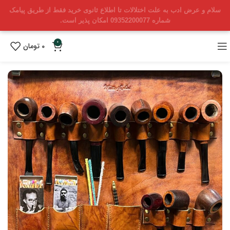
سلام و عرض ادب به علت اختلالات تا اطلاع ثانوی خرید فقط از طریق پیامک
شماره 09352200077 امکان پذیر است.
0
0
تومان