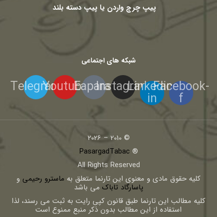
پیپ چرچ واردن یا پیپ دسته بلند
شبکه های اجتماعی
Telegram
Youtube
Eaparat
Instagram
Linkedin-
Facebook-
in
f
© 2010 – 2026
PasargadTabac
®
All Rights Reserved
كليه حقوق مادی و معنوی اين تارنما متعلق به
ماسترو رحیمی
و
پاسارگاد تاباک
می باشد
کلیه مطالب این تارنما طبق قانون کپی رایت به ثبت می رسند، لذا
استفاده از این مطالب بدون ذکر منبع ممنوع است