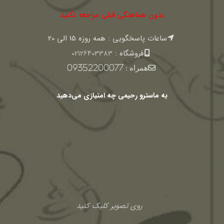
بدون هماهنگی قبلی مراجعه نکنید
ساعات پاسخگویی : همه روزه 15 الی 20
فروشگاه :
02126403383
همراه :
09352200077
به ماسترو رحیمی چه امتیازی می‌دهید
روی تصویر کلیک کنید