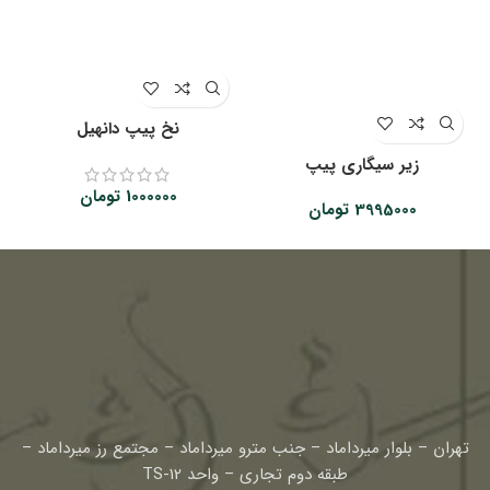
نخ پیپ دانهیل
زیر سیگاری پیپ
1000000
تومان
3995000
تومان
تهران – بلوار میرداماد – جنب مترو میرداماد – مجتمع رز میرداماد –
طبقه دوم تجاری – واحد TS-12