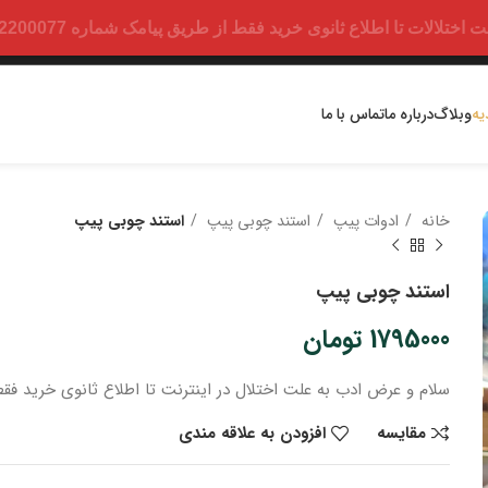
ت تا اطلاع ثانوی خرید فقط از طریق پیامک شماره 09352200077 امکان پذیر است.
یه
وبلاگ
درباره ما
تماس با ما
خانه
ادوات پیپ
استند چوبی پیپ
استند چوبی پیپ
استند چوبی پیپ
1795000
تومان
سلام و عرض ادب
به علت اختلال در اینترنت
تا اطلاع ثانوی
خرید
فقط
مقایسه
افزودن به علاقه مندی