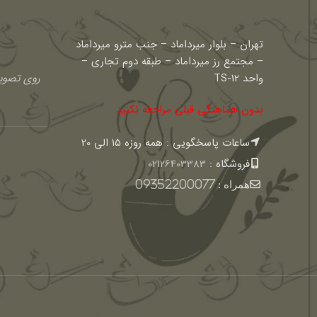
تهران – بلوار میرداماد – جنب مترو میرداماد
– مجتمع رز میرداماد – طبقه دوم تجاری –
واحد TS-12
روی تصویر
بدون هماهنگی قبلی مراجعه نکنید
ساعات پاسخگویی : همه روزه 15 الی 20
فروشگاه :
02126403383
همراه :
09352200077