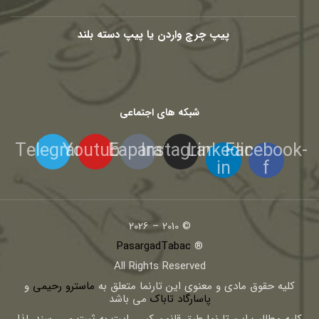
پیپ چرچ واردن یا پیپ دسته بلند
شبکه های اجتماعی
Telegram
Youtube
Eaparat
Instagram
Linkedin-
Facebook-
in
f
© 2010 – 2026
PasargadTabac
®
All Rights Reserved
كليه حقوق مادی و معنوی اين تارنما متعلق به
ماسترو رحیمی
و
پاسارگاد تاباک
می باشد