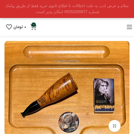
سلام و عرض ادب به علت اختلالات تا اطلاع ثانوی خرید فقط از طریق پیامک
شماره 09352200077 امکان پذیر است.
0
0
تومان
بزرگنمایی تصویر