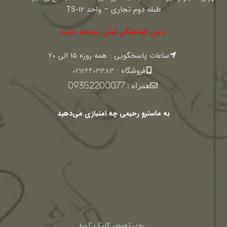
طبقه دوم تجاری – واحد TS-12
بدون هماهنگی قبلی مراجعه نکنید
ساعات پاسخگویی : همه روزه 15 الی 20
فروشگاه :
02126403383
همراه :
09352200077
به ماسترو رحیمی چه امتیازی می‌دهید
روی تصویر کلیک کنید