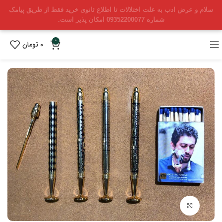
سلام و عرض ادب به علت اختلالات تا اطلاع ثانوی خرید فقط از طریق پیامک
شماره 09352200077 امکان پذیر است.
0
0
تومان
بزرگنمایی تصویر