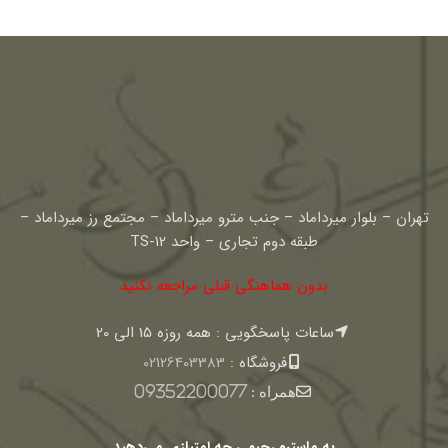
تهران – بلوار میرداماد – جنب مترو میرداماد – مجتمع رز میرداماد –
طبقه دوم تجاری – واحد TS-12
بدون هماهنگی قبلی مراجعه نکنید
ساعات پاسخگویی : همه روزه 15 الی 20
فروشگاه :
02126403383
همراه :
09352200077
به ماسترو رحیمی چه امتیازی می‌دهید