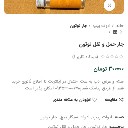
بزرگنمایی تصویر
خانه
ادوات پیپ
جار توتون
جار حمل و نقل توتون
(دیدگاه کاربر
1
)
300000
تومان
سلام و عرض ادب
به علت اختلال در اینترنت
تا اطلاع ثانوی
خرید
فقط از طریق پیامک شماره
۰۹۳۵۲۲۰۰۰۷۷ امکان پذیر است
مقایسه
افزودن به علاقه مندی
دسته:
ادوات پیپ
,
ادوات سیگار پیچ
,
جار توتون
برچسب:
جار توتون
,
جار حمل و نقل توتون