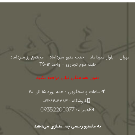
تهران – بلوار میرداماد – جنب مترو میرداماد – مجتمع رز میرداماد –
طبقه دوم تجاری – واحد TS-12
بدون هماهنگی قبلی مراجعه نکنید
ساعات پاسخگویی : همه روزه 15 الی 20
فروشگاه :
02126403383
همراه :
09352200077
به ماسترو رحیمی چه امتیازی می‌دهید