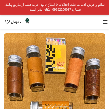
سلام و عرض ادب به علت اختلالات تا اطلاع ثانوی خرید فقط از طریق پیامک
شماره 09352200077 امکان پذیر است.
0
0
تومان