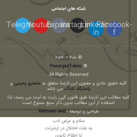
شبکه های اجتماعی
Telegram
Youtube
Eaparat
Instagram
Linkedin-
Facebook-
in
f
© 2010 – 2026
PasargadTabac
®
All Rights Reserved
كليه حقوق مادی و معنوی اين تارنما متعلق به
ماسترو رحیمی
و
پاسارگاد تاباک
می باشد
کلیه مطالب این تارنما طبق قانون کپی رایت به ثبت می رسند، لذا
استفاده از این مطالب بدون ذکر منبع ممنوع است
طراحی و توسعه -
Rahmani-web
سلام و عرض ادب
به علت اختلال در اینترنت
تا اطلاع ثانوی