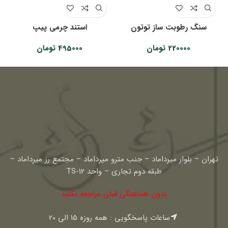
سنگ رطوبت ساز توتون
استند چرمی پیپ
220000
تومان
495000
تومان
تهران – بلوار میرداماد – جنب مترو میرداماد – مجتمع رز میرداماد –
طبقه دوم تجاری – واحد TS-12
بدون هماهنگی قبلی مراجعه نکنید
ساعات پاسخگویی : همه روزه 15 الی 20