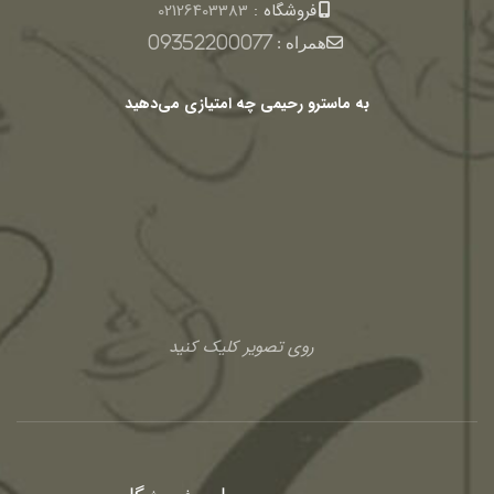
فروشگاه :
02126403383
همراه :
09352200077
به ماسترو رحیمی چه امتیازی می‌دهید
روی تصویر کلیک کنید