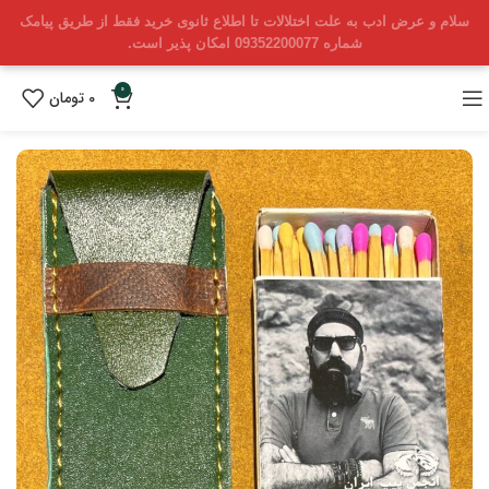
سلام و عرض ادب به علت اختلالات تا اطلاع ثانوی خرید فقط از طریق پیامک
شماره 09352200077 امکان پذیر است.
0
0
تومان