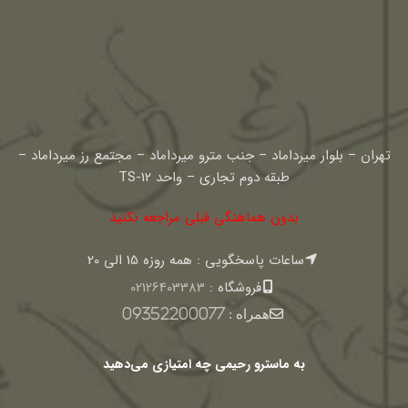
تهران – بلوار میرداماد – جنب مترو میرداماد – مجتمع رز میرداماد –
طبقه دوم تجاری – واحد TS-12
بدون هماهنگی قبلی مراجعه نکنید
ساعات پاسخگویی : همه روزه 15 الی 20
فروشگاه :
02126403383
همراه :
09352200077
به ماسترو رحیمی چه امتیازی می‌دهید