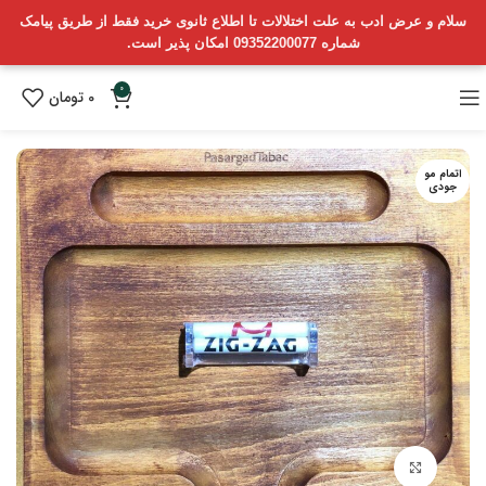
سلام و عرض ادب به علت اختلالات تا اطلاع ثانوی خرید فقط از طریق پیامک
شماره 09352200077 امکان پذیر است.
0
0
تومان
اتمام مو
جودی
بزرگنمایی تصویر