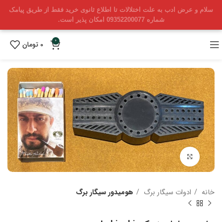
سلام و عرض ادب به علت اختلالات تا اطلاع ثانوی خرید فقط از طریق پیامک
شماره 09352200077 امکان پذیر است.
0
0
تومان
بزرگنمایی تصویر
خانه
ادوات سیگار برگ
هومیدور سیگار برگ