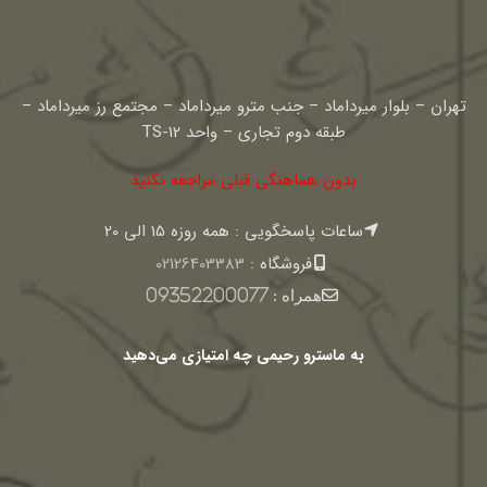
تهران – بلوار میرداماد – جنب مترو میرداماد – مجتمع رز میرداماد –
طبقه دوم تجاری – واحد TS-12
بدون هماهنگی قبلی مراجعه نکنید
ساعات پاسخگویی : همه روزه 15 الی 20
فروشگاه :
02126403383
همراه :
09352200077
به ماسترو رحیمی چه امتیازی می‌دهید