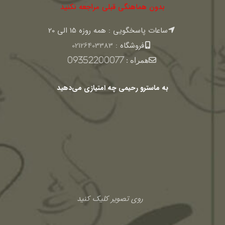
بدون هماهنگی قبلی مراجعه نکنید
ساعات پاسخگویی : همه روزه 15 الی 20
فروشگاه :
02126403383
همراه :
09352200077
به ماسترو رحیمی چه امتیازی می‌دهید
روی تصویر کلیک کنید