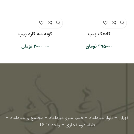
کلاهک پیپ
کوبه سه کاره پیپ
ر
495000
تومان
2000000
تومان
تهران – بلوار میرداماد – جنب مترو میرداماد – مجتمع رز میرداماد –
طبقه دوم تجاری – واحد TS-12