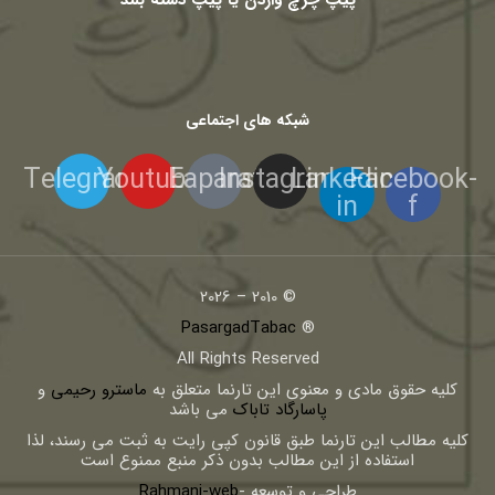
شبکه های اجتماعی
Telegram
Youtube
Eaparat
Instagram
Linkedin-
Facebook-
in
f
© 2010 – 2026
PasargadTabac
®
All Rights Reserved
كليه حقوق مادی و معنوی اين تارنما متعلق به
ماسترو رحیمی
و
پاسارگاد تاباک
می باشد
کلیه مطالب این تارنما طبق قانون کپی رایت به ثبت می رسند، لذا
استفاده از این مطالب بدون ذکر منبع ممنوع است
طراحی و توسعه -
Rahmani-web