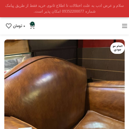
سلام و عرض ادب به علت اختلالات تا اطلاع ثانوی خرید فقط از طریق پیامک
شماره 09352200077 امکان پذیر است.
0
0
تومان
اتمام مو
جودی