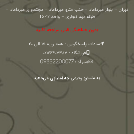
تهران – بلوار میرداماد – جنب مترو میرداماد – مجتمع رز میرداماد –
طبقه دوم تجاری – واحد TS-12
بدون هماهنگی قبلی مراجعه نکنید
ساعات پاسخگویی : همه روزه 15 الی 20
فروشگاه :
02126403383
همراه :
09352200077
به ماسترو رحیمی چه امتیازی می‌دهید