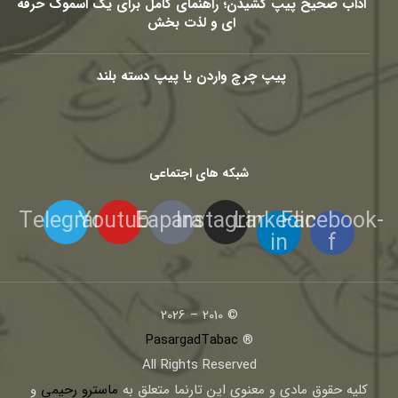
آداب صحیح پیپ کشیدن؛ راهنمای کامل برای یک اسموک حرفه
ای و لذت بخش
پیپ چرچ واردن یا پیپ دسته بلند
شبکه های اجتماعی
Telegram
Youtube
Eaparat
Instagram
Linkedin-
Facebook-
in
f
© 2010 – 2026
PasargadTabac
®
All Rights Reserved
كليه حقوق مادی و معنوی اين تارنما متعلق به
ماسترو رحیمی
و