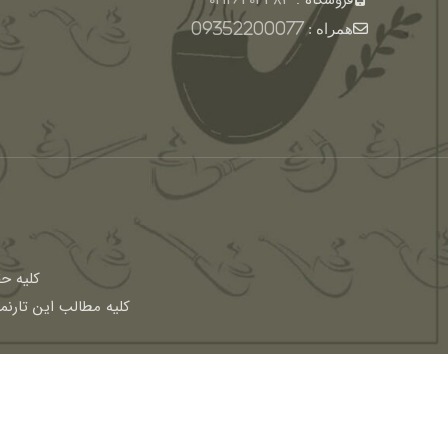
فروشگاه :
02126403383
همراه :
09352200077
كليه ح
کلیه مطالب این تارنم