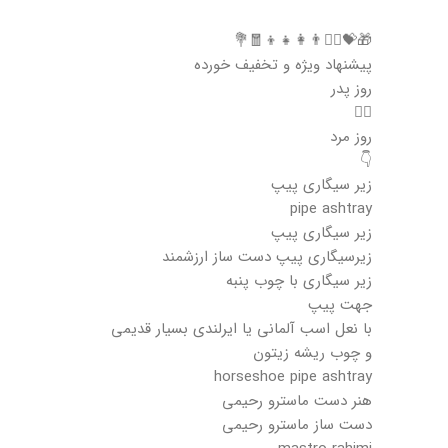
🎁💝🙋‍♂️👨‍👩‍👧‍👦🧧💐
پیشنهاد ویژه و تخفیف خورده
روز پدر
❤️‍🔥
روز مرد
👇
زیر سیگاری پیپ
pipe ashtray
زیر سیگاری پیپ
زیرسیگاری پیپ دست ساز ارزشمند
زیر سیگاری با چوب پنبه
جهت پیپ
با نعل اسب آلمانی یا ایرلندی بسیار قدیمی
و چوب ریشه زیتون
horseshoe pipe ashtray
هنر دست ماسترو رحیمی
دست ساز ماسترو رحیمی