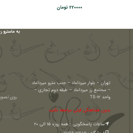
220000
تومان
به ماسترو ر
تهران – بلوار میرداماد – جنب مترو میرداماد
– مجتمع رز میرداماد – طبقه دوم تجاری –
واحد TS-12
روی تصویر
بدون هماهنگی قبلی مراجعه نکنید
ساعات پاسخگویی : همه روزه 15 الی 20