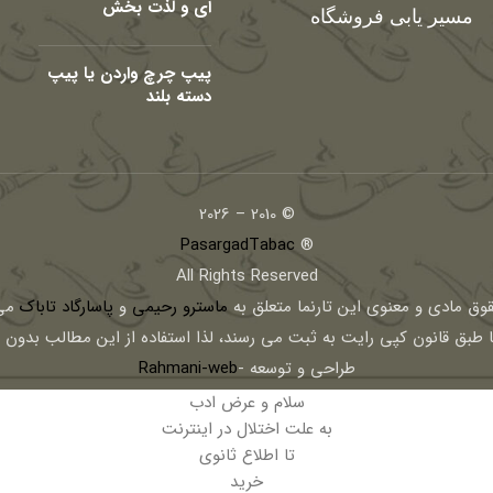
ای و لذت بخش
مسیر یابی فروشگاه
پیپ چرچ واردن یا پیپ
دسته بلند
© 2010 – 2026
PasargadTabac
®
All Rights Reserved
قوق مادی و معنوی اين تارنما متعلق به
ماسترو رحیمی
و
پاسارگاد تاباک
می 
ا طبق قانون کپی رایت به ثبت می رسند، لذا استفاده از این مطالب بدون
طراحی و توسعه -
Rahmani-web
سلام و عرض ادب
به علت اختلال در اینترنت
تا اطلاع ثانوی
خرید