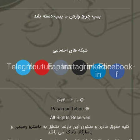
پیپ چرچ واردن یا پیپ دسته بلند
شبکه های اجتماعی
Telegram
Youtube
Eaparat
Instagram
Linkedin-
Facebook-
in
f
© 2010 – 2026
PasargadTabac
®
All Rights Reserved
كليه حقوق مادی و معنوی اين تارنما متعلق به
ماسترو رحیمی
و
پاسارگاد تاباک
می باشد