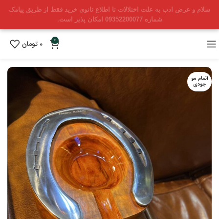
سلام و عرض ادب به علت اختلالات تا اطلاع ثانوی خرید فقط از طریق پیامک
شماره 09352200077 امکان پذیر است.
0
0
تومان
اتمام مو
جودی