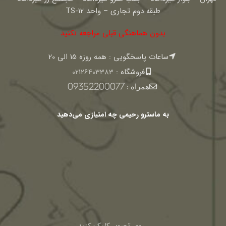
طبقه دوم تجاری – واحد TS-12
بدون هماهنگی قبلی مراجعه نکنید
ساعات پاسخگویی : همه روزه 15 الی 20
فروشگاه :
02126403383
همراه :
09352200077
به ماسترو رحیمی چه امتیازی می‌دهید
روی تصویر کلیک کنید