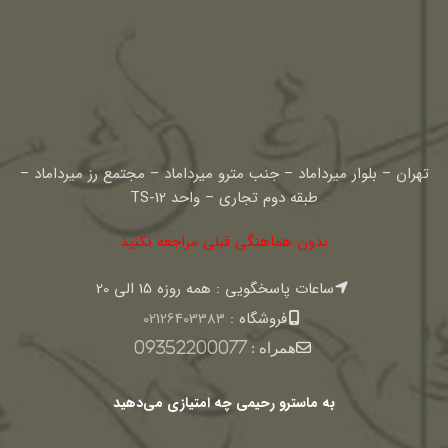
تهران – بلوار میرداماد – جنب مترو میرداماد – مجتمع رز میرداماد –
طبقه دوم تجاری – واحد TS-12
بدون هماهنگی قبلی مراجعه نکنید
ساعات پاسخگویی : همه روزه 15 الی 20
فروشگاه :
02126403383
همراه :
09352200077
به ماسترو رحیمی چه امتیازی می‌دهید